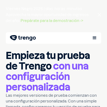
Viernes Negro 2026 |
días
horas
minutos
Aprovecha la mayor oportunidad de ingresos
del año.
Prepárate para la demostración ->
Empieza tu prueba
de Trengo
con una
configuración
personalizada
Las mejores versiones de prueba comienzan con
una configuración personalizada. Con una simple
llamada, configuraremos tu versión de prueba para