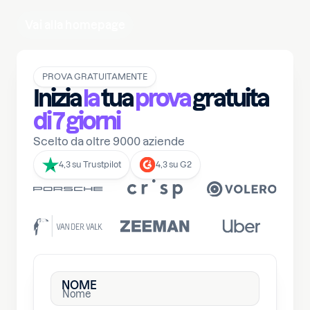
Vai alla homepage
PROVA GRATUITAMENTE
Inizia
la
tua
prova
gratuita
di 7 giorni
Scelto da oltre 9000 aziende
4,3 su Trustpilot
4,3 su G2
NOME