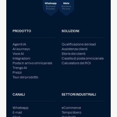
PRODOTTO
SOLUZIONI
Agenti IA
Qualificazione dei lead
AI Journeys
Assistenza clienti
Voce AI
Storie dei clienti
Integrazioni
Casella di posta omnicanale
Posta in arrivo omnicanale
Calcolatore del ROI
Trengo AI
Prezzi
Tour del prodotto
CANALI
SETTORI INDUSTRIALI
Whatsapp
eCommerce
E-mail
Tempo libero