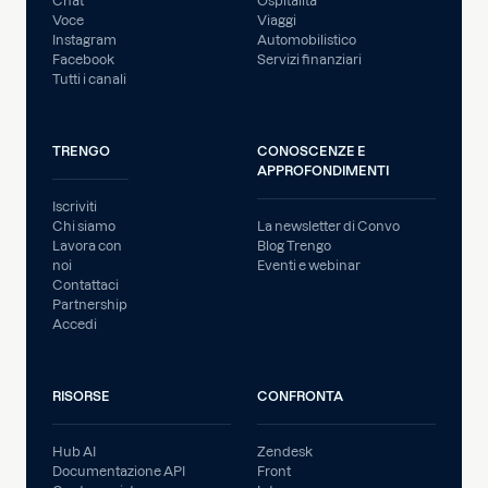
Chat
Ospitalità
Voce
Viaggi
Instagram
Automobilistico
Facebook
Servizi finanziari
Tutti i canali
TRENGO
CONOSCENZE E
APPROFONDIMENTI
Iscriviti
Chi siamo
La newsletter di Convo
Lavora con
Blog Trengo
noi
Eventi e webinar
Contattaci
Partnership
Accedi
RISORSE
CONFRONTA
Hub AI
Zendesk
Documentazione API
Front