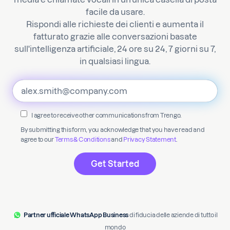
facile da usare.
Rispondi alle richieste dei clienti e aumenta il
fatturato grazie alle conversazioni basate
sull'intelligenza artificiale, 24 ore su 24, 7 giorni su 7,
in qualsiasi lingua.
I agree to receive other communications from Trengo.
By submitting this form, you acknowledge that you have read and
agree to our
Terms & Conditions
and
Privacy Statement
.
Partner ufficiale WhatsApp Business
di fiducia delle aziende di tutto il
mondo