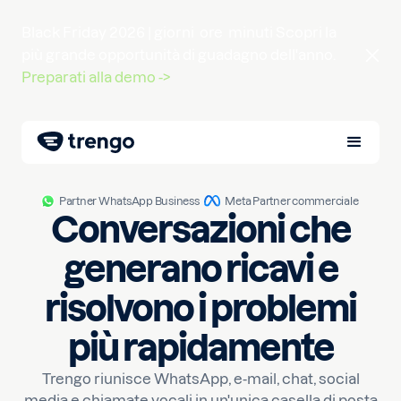
Black Friday 2026 |
giorni
ore
minuti
Scopri la
più grande opportunità di guadagno dell'anno.
Preparati alla demo ->
Partner WhatsApp Business
Meta Partner commerciale
Conversazioni che
generano ricavi e
risolvono i problemi
più rapidamente
Trengo riunisce WhatsApp, e-mail, chat, social
media e chiamate vocali in un'unica casella di posta