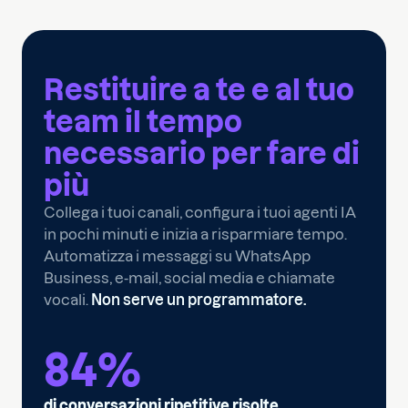
Restituire a te e al tuo
team il tempo
necessario per
fare di
più
Collega i tuoi canali, configura i tuoi agenti IA
in pochi minuti e inizia a risparmiare tempo.
Automatizza i messaggi su WhatsApp
Business, e-mail, social media e chiamate
vocali.
Non serve un programmatore.
84
%
di conversazioni ripetitive risolte