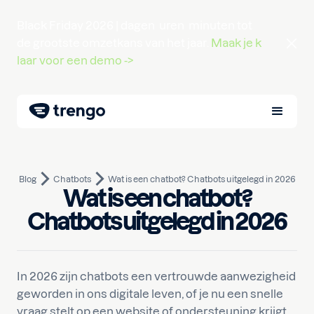
Black Friday 2026 |
dagen
uren
minuten
tot
de grootste omzetkans van het jaar.
Maak je k
laar voor een demo ->
Blog
Chatbots
Wat is een chatbot? Chatbots uitgelegd in 2026
Wat is een chatbot?
Mei 20, 2025
10
min lezen
Geschreven door
Huseyn
Chatbots uitgelegd in 2026
In 2026 zijn chatbots een vertrouwde aanwezigheid
geworden in ons digitale leven, of je nu een snelle
vraag stelt op een website of ondersteuning krijgt