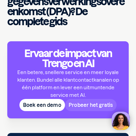
gegevensverwerkingsovere
enkomst (DPA)? De
complete gids
Ervaar de impact van
Trengo en AI
Een betere, snellere service en meer loyale
klanten. Bundel alle klantcontactkanalen op
één platform en lever een uitmuntende
service met AI.
Boek een demo
Probeer het gratis