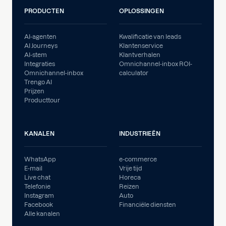
PRODUCTEN
OPLOSSINGEN
AI-agenten
Kwalificatie van leads
AI Journeys
Klantenservice
AI-stem
Klantverhalen
Integraties
Omnichannel-inbox ROI-
Omnichannel-inbox
calculator
Trengo AI
Prijzen
Producttour
KANALEN
INDUSTRIEËN
WhatsApp
e-commerce
E-mail
Vrije tijd
Live chat
Horeca
Telefonie
Reizen
Instagram
Auto
Facebook
Financiële diensten
Alle kanalen