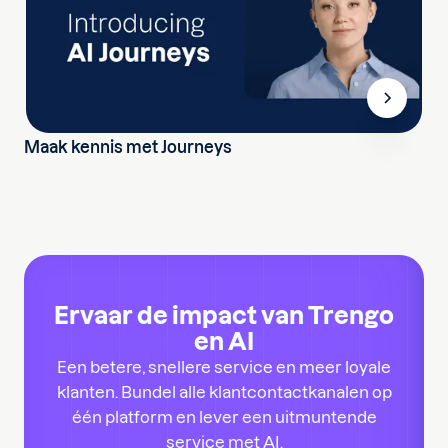
Maak kennis met Journeys
Ervaar de impact van Trengo
en AI
Een betere, snellere service en meer loyale
klanten. Bundel alle klantcontactkanalen op
één platform en lever een uitmuntende
service met AI.