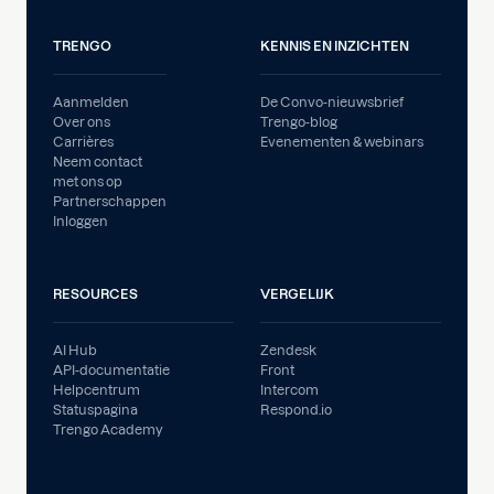
TRENGO
KENNIS EN INZICHTEN
Aanmelden
De Convo-nieuwsbrief
Over ons
Trengo-blog
Carrières
Evenementen & webinars
Neem contact
met ons op
Partnerschappen
Inloggen
RESOURCES
VERGELIJK
AI Hub
Zendesk
API-documentatie
Front
Helpcentrum
Intercom
Statuspagina
Respond.io
Trengo Academy