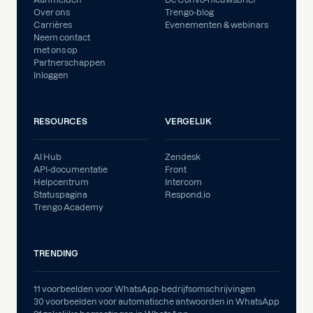
Over ons
Trengo-blog
Carrières
Evenementen & webinars
Neem contact
met ons op
Partnerschappen
Inloggen
RESOURCES
VERGELIJK
AI Hub
Zendesk
API-documentatie
Front
Helpcentrum
Intercom
Statuspagina
Respond.io
Trengo Academy
TRENDING
11 voorbeelden voor WhatsApp-bedrijfsomschrijvingen
30 voorbeelden voor automatische antwoorden in WhatsApp