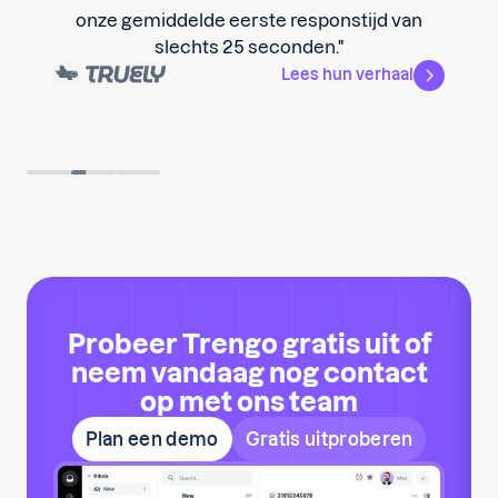
onze gemiddelde eerste responstijd van
slechts 25 seconden."
Lees hun verhaal
Slide 2 of 3.
Probeer Trengo gratis uit of
neem vandaag nog contact
op met ons team
Plan een demo
Gratis uitproberen