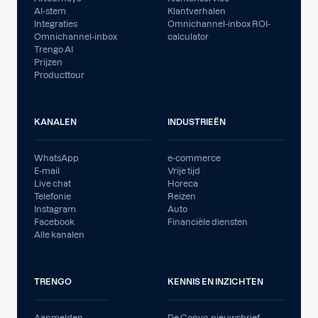
AI-stem
Klantverhalen
Integraties
Omnichannel-inbox ROI-
Omnichannel-inbox
calculator
Trengo AI
Prijzen
Producttour
KANALEN
INDUSTRIEËN
WhatsApp
e-commerce
E-mail
Vrije tijd
Live chat
Horeca
Telefonie
Reizen
Instagram
Auto
Facebook
Financiële diensten
Alle kanalen
TRENGO
KENNIS EN INZICHTEN
Aanmelden
De Convo-nieuwsbrief