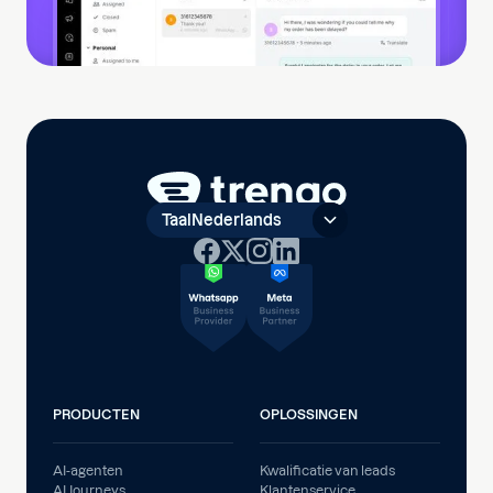
Taal
Nederlands
PRODUCTEN
OPLOSSINGEN
AI-agenten
Kwalificatie van leads
AI Journeys
Klantenservice