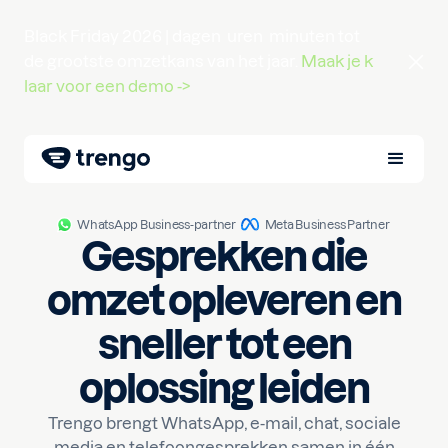
Black Friday 2026 |
dagen
uren
minuten
tot
de grootste omzetkans van het jaar.
Maak je k
laar voor een demo ->
WhatsApp Business-partner
Meta Business Partner
Gesprekken die
omzet opleveren en
sneller tot een
oplossing leiden
Trengo brengt WhatsApp, e-mail, chat, sociale
media en telefoongesprekken samen in één