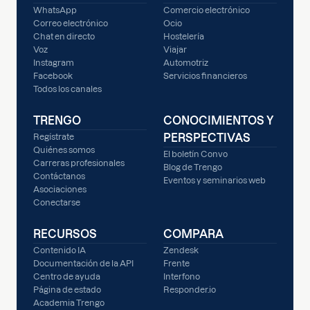
WhatsApp
Comercio electrónico
Correo electrónico
Ocio
Chat en directo
Hostelería
Voz
Viajar
Instagram
Automotriz
Facebook
Servicios financieros
Todos los canales
TRENGO
CONOCIMIENTOS Y
PERSPECTIVAS
Regístrate
Quiénes somos
El boletín Convo
Carreras profesionales
Blog de Trengo
Contáctanos
Eventos y seminarios web
Asociaciones
Conectarse
RECURSOS
COMPARA
Contenido IA
Zendesk
Documentación de la API
Frente
Centro de ayuda
Interfono
Página de estado
Responder.io
Academia Trengo