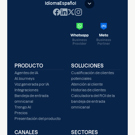
Idioma
Español
PRODUCTO
SOLUCIONES
Agentes de IA
Cualificación de clientes
AI Journeys
potenciales
Voz generada por IA
Atención al cliente
Integraciones
Historias de clientes
Bandeja de entrada
Calculadora del ROI de la
omnicanal
bandeja de entrada
Trengo AI
omnicanal
Precios
Presentación del producto
CANALES
SECTORES