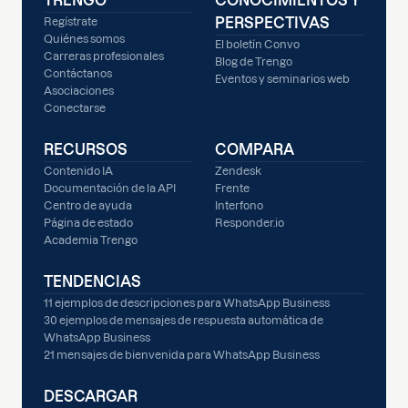
TRENGO
CONOCIMIENTOS Y
PERSPECTIVAS
Regístrate
Quiénes somos
El boletín Convo
Carreras profesionales
Blog de Trengo
Contáctanos
Eventos y seminarios web
Asociaciones
Conectarse
RECURSOS
COMPARA
Contenido IA
Zendesk
Documentación de la API
Frente
Centro de ayuda
Interfono
Página de estado
Responder.io
Academia Trengo
TENDENCIAS
11 ejemplos de descripciones para WhatsApp Business
30 ejemplos de mensajes de respuesta automática de
WhatsApp Business
21 mensajes de bienvenida para WhatsApp Business
DESCARGAR