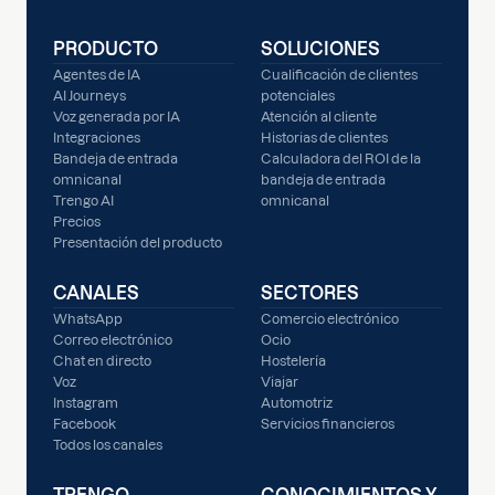
PRODUCTO
SOLUCIONES
Agentes de IA
Cualificación de clientes
AI Journeys
potenciales
Voz generada por IA
Atención al cliente
Integraciones
Historias de clientes
Bandeja de entrada
Calculadora del ROI de la
omnicanal
bandeja de entrada
Trengo AI
omnicanal
Precios
Presentación del producto
CANALES
SECTORES
WhatsApp
Comercio electrónico
Correo electrónico
Ocio
Chat en directo
Hostelería
Voz
Viajar
Instagram
Automotriz
Facebook
Servicios financieros
Todos los canales