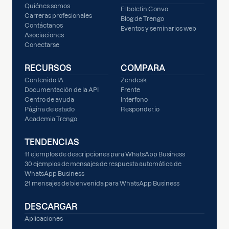
Quiénes somos
El boletín Convo
Carreras profesionales
Blog de Trengo
Contáctanos
Eventos y seminarios web
Asociaciones
Conectarse
RECURSOS
COMPARA
Contenido IA
Zendesk
Documentación de la API
Frente
Centro de ayuda
Interfono
Página de estado
Responder.io
Academia Trengo
TENDENCIAS
11 ejemplos de descripciones para WhatsApp Business
30 ejemplos de mensajes de respuesta automática de
WhatsApp Business
21 mensajes de bienvenida para WhatsApp Business
DESCARGAR
Aplicaciones