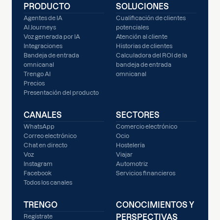
PRODUCTO
SOLUCIONES
Agentes de IA
Cualificación de clientes
AI Journeys
potenciales
Voz generada por IA
Atención al cliente
Integraciones
Historias de clientes
Bandeja de entrada
Calculadora del ROI de la
omnicanal
bandeja de entrada
Trengo AI
omnicanal
Precios
Presentación del producto
CANALES
SECTORES
WhatsApp
Comercio electrónico
Correo electrónico
Ocio
Chat en directo
Hostelería
Voz
Viajar
Instagram
Automotriz
Facebook
Servicios financieros
Todos los canales
TRENGO
CONOCIMIENTOS Y
PERSPECTIVAS
Regístrate