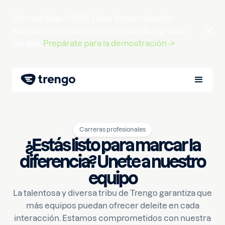
Viernes Negro 2026 |
días
horas
minutos
Aprovecha la mayor oportunidad de ingresos
del año.
Prepárate para la demostración ->
Carreras profesionales
¿Estás listo para marcar la
diferencia? Únete a nuestro
equipo
La talentosa y diversa tribu de Trengo garantiza que
más equipos puedan ofrecer deleite en cada
interacción. Estamos comprometidos con nuestra