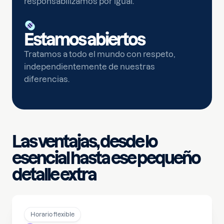
responsabilizamos por igual.
Estamos abiertos
Tratamos a todo el mundo con respeto,
independientemente de nuestras
diferencias.
Las ventajas, desde lo
esencial hasta ese pequeño
detalle extra
Horario flexible