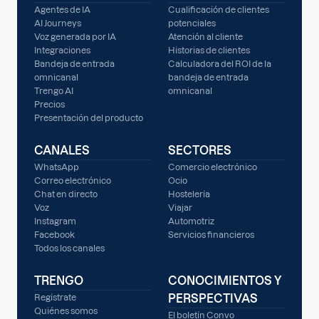
Agentes de IA
Cualificación de clientes
AI Journeys
potenciales
Voz generada por IA
Atención al cliente
Integraciones
Historias de clientes
Bandeja de entrada
Calculadora del ROI de la
omnicanal
bandeja de entrada
Trengo AI
omnicanal
Precios
Presentación del producto
CANALES
SECTORES
WhatsApp
Comercio electrónico
Correo electrónico
Ocio
Chat en directo
Hostelería
Voz
Viajar
Instagram
Automotriz
Facebook
Servicios financieros
Todos los canales
TRENGO
CONOCIMIENTOS Y
PERSPECTIVAS
Regístrate
Quiénes somos
El boletín Convo