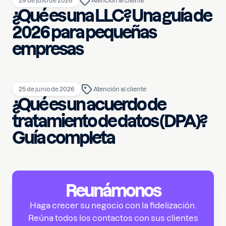
29 de julio de 2026
Atención al cliente
¿Qué es una LLC? Una guía de
2026 para pequeñas
empresas
25 de junio de 2026
Atención al cliente
¿Qué es un acuerdo de
tratamiento de datos (DPA)?
Guía completa
Reunámonos
Haga crecer su negocio con la fidelización.
Reúna todos los contactos con sus clientes