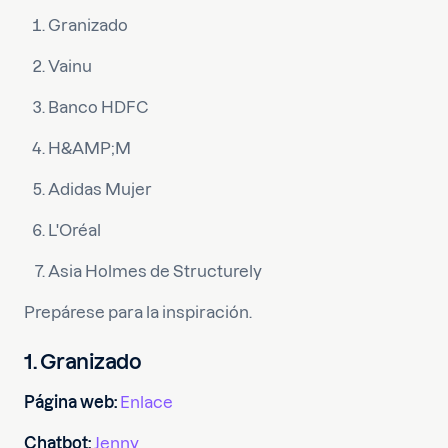
Granizado
Vainu
Banco HDFC
H&AMP;M
Adidas Mujer
L'Oréal
Asia Holmes de Structurely
Prepárese para la inspiración.
1. Granizado
Página web:
Enlace
Chatbot:
Jenny