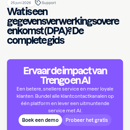
25 juni 2026
Support
Wat is een
gegevensverwerkingsovere
enkomst (DPA)? De
complete gids
Ervaar de impact van
Trengo en AI
Een betere, snellere service en meer loyale
klanten. Bundel alle klantcontactkanalen op
één platform en lever een uitmuntende
service met AI.
Boek een demo
Probeer het gratis