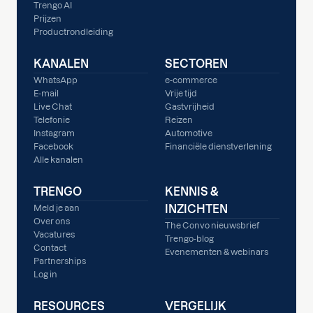
Trengo AI
Prijzen
Productrondleiding
KANALEN
SECTOREN
WhatsApp
e-commerce
E-mail
Vrije tijd
Live Chat
Gastvrijheid
Telefonie
Reizen
Instagram
Automotive
Facebook
Financiële dienstverlening
Alle kanalen
TRENGO
KENNIS &
INZICHTEN
Meld je aan
Over ons
The Convo nieuwsbrief
Vacatures
Trengo-blog
Contact
Evenementen & webinars
Partnerships
Log in
RESOURCES
VERGELIJK