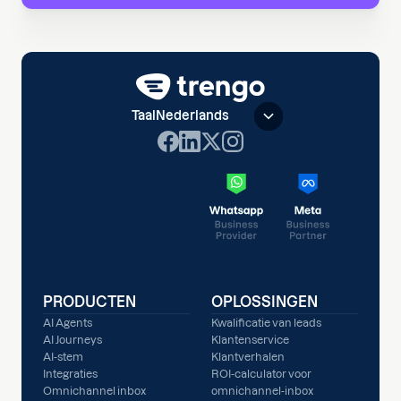
Taal
Nederlands
PRODUCTEN
OPLOSSINGEN
AI Agents
Kwalificatie van leads
AI Journeys
Klantenservice
AI-stem
Klantverhalen
Integraties
ROI-calculator voor
Omnichannel inbox
omnichannel-inbox