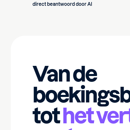
direct beantwoord door AI
Van de
boekingsb
tot
het ver