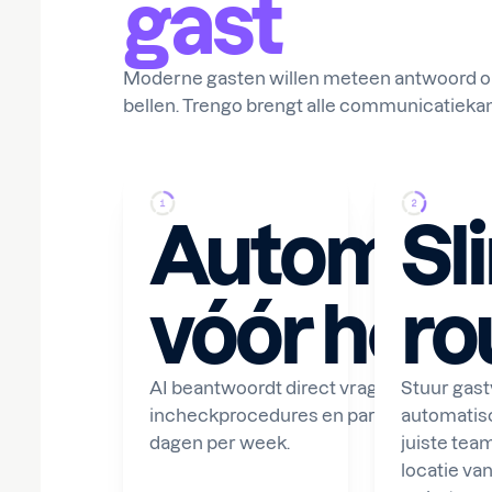
gast
Moderne gasten willen meteen antwoord o
bellen. Trengo brengt alle communicatieka
Automati
Sl
vóór het v
ro
AI beantwoordt direct vragen over voor
Stuur gas
incheckprocedures en parkeren op What
automatisc
dagen per week.
juiste tea
locatie v