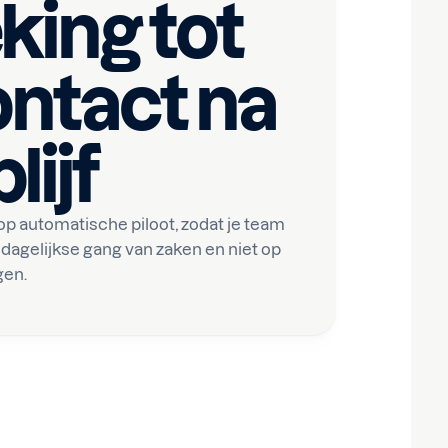
king tot
ontact na
lijf
 op automatische piloot, zodat je team
dagelijkse gang van zaken en niet op
gen.