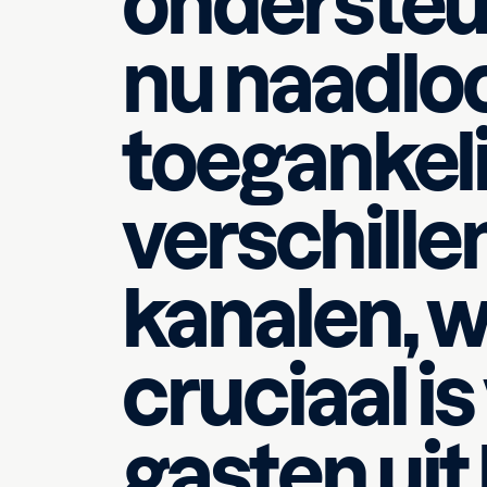
ondersteu
Officiële WhatsApp Business-
nu naadlo
toegankeli
verschille
kanalen, 
cruciaal is
gasten uit