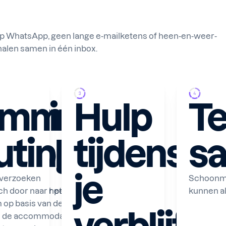
p WhatsApp, geen lange e-mailketens of heen-en-weer-
nalen samen in één inbox.
sering
imme
Hulp
T
erblijf
uting
tijdens
s
je
zieningen,
tverzoeken
Schoonma
sApp, 24 uur per dag, 7
h door naar het
kunnen al
m op basis van de
an de accommodatie