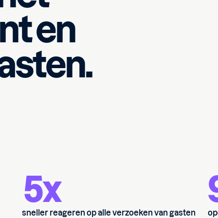
nt en
gasten.
5x
sneller reageren op alle verzoeken van gasten
op