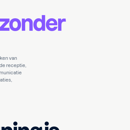
zonder
ken van
de receptie,
municatie
ties,