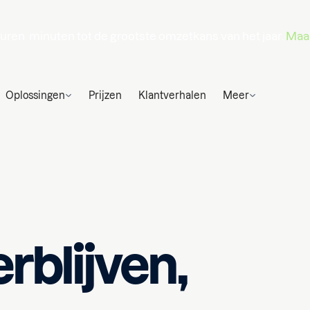
uren
minuten
tot de grootste omzetkans van het jaar.
Maak
Oplossingen
Prijzen
Klantverhalen
Meer
rblijven,