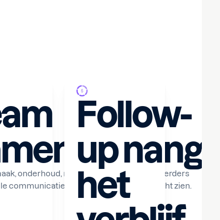
eam
Follow-
amenwerking
up na
het
ak, onderhoud, receptie en vastgoedbeheerders
le communicatie met gasten in één overzicht zien.