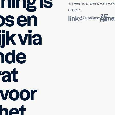
ning is
partner
die het vertrouwen geniet van verhuurders van vak
campingbeheerders
os en
jk via
nde
wat
 voor
 het