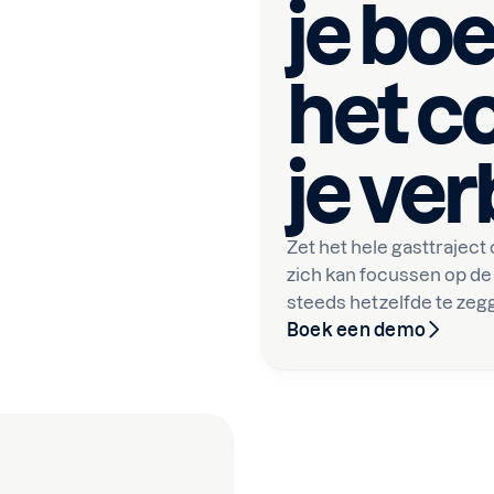
je boe
het c
je verb
Zet het hele gasttraject
zich kan focussen op de 
steeds hetzelfde te zeg
Boek een demo