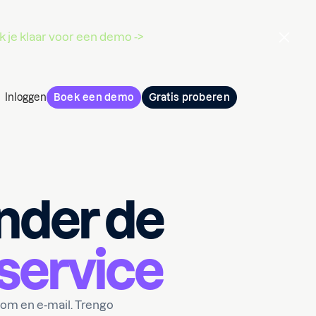
 je klaar voor een demo ->
Inloggen
Boek een demo
Gratis proberen
nder de
service
com en e-mail. Trengo