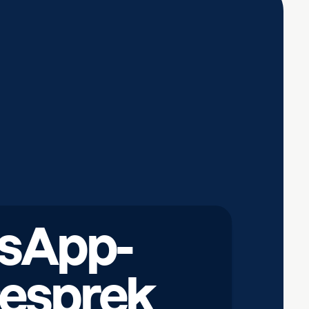
sApp-
esprek