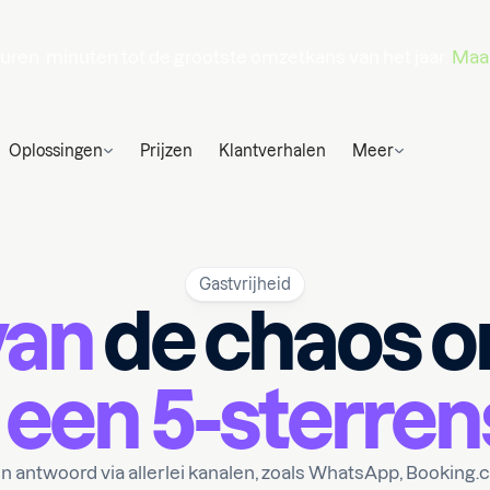
uren
minuten
tot de grootste omzetkans van het jaar.
Maak
Oplossingen
Prijzen
Klantverhalen
Meer
Gastvrijheid
van
de chaos o
n
een 5-sterren
 antwoord via allerlei kanalen, zoals WhatsApp, Booking.