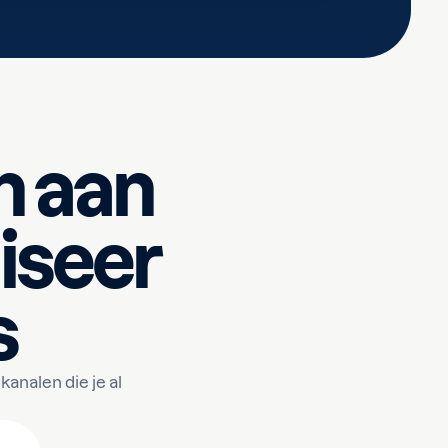
n aan
iseer
s
nalen die je al