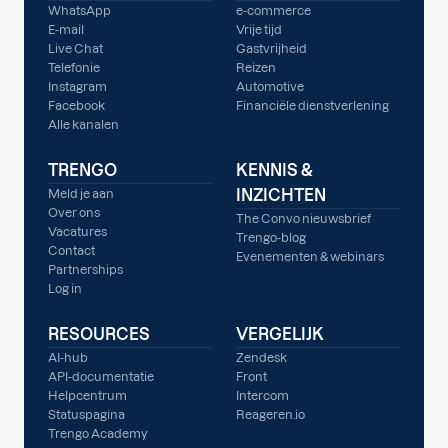
WhatsApp
e-commerce
E-mail
Vrije tijd
Live Chat
Gastvrijheid
Telefonie
Reizen
Instagram
Automotive
Facebook
Financiële dienstverlening
Alle kanalen
TRENGO
KENNIS &
INZICHTEN
Meld je aan
Over ons
The Convo nieuwsbrief
Vacatures
Trengo-blog
Contact
Evenementen & webinars
Partnerships
Log in
RESOURCES
VERGELIJK
AI-hub
Zendesk
API-documentatie
Front
Helpcentrum
Intercom
Statuspagina
Reageren.io
Trengo Academy