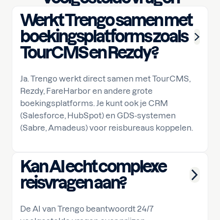
Werkt Trengo samen met
boekingsplatforms zoals
TourCMS en Rezdy?
Ja. Trengo werkt direct samen met TourCMS,
Rezdy, FareHarbor en andere grote
boekingsplatforms. Je kunt ook je CRM
(Salesforce, HubSpot) en GDS-systemen
(Sabre, Amadeus) voor reisbureaus koppelen.
Kan AI echt complexe
reisvragen aan?
De AI van Trengo beantwoordt 24/7