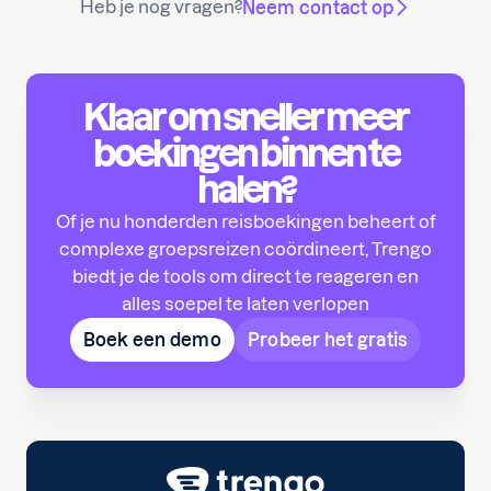
Heb je nog vragen?
Neem contact op
Klaar om sneller meer
boekingen binnen te
halen?
Of je nu honderden reisboekingen beheert of
complexe groepsreizen coördineert, Trengo
biedt je de tools om direct te reageren en
alles soepel te laten verlopen
Boek een demo
Probeer het gratis