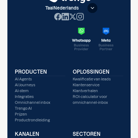
Taal
Nederlands
PRODUCTEN
OPLOSSINGEN
AI Agents
Kwalificatie van leads
AI Journeys
Klantenservice
AI-stem
Klantverhalen
Integraties
ROI-calculator voor
Omnichannel inbox
omnichannel-inbox
Trengo AI
Prijzen
Productrondleiding
KANALEN
SECTOREN