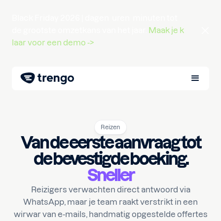
Black Friday 2026 |
dagen
uren
minuten
tot
de grootste omzetkans van het jaar.
Maak je k
laar voor een demo ->
Reizen
Van de eerste aanvraag tot
de bevestigde boeking.
Sneller
Reizigers verwachten direct antwoord via
WhatsApp, maar je team raakt verstrikt in een
wirwar van e-mails, handmatig opgestelde offertes