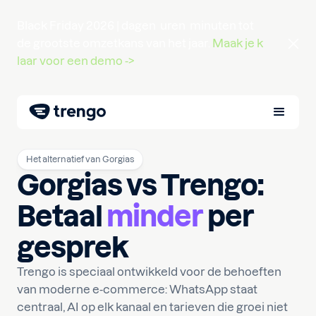
Black Friday 2026 |
dagen
uren
minuten
tot
de grootste omzetkans van het jaar.
Maak je k
laar voor een demo ->
Het alternatief van Gorgias
Gorgias vs Trengo:
Betaal
minder
per
gesprek
Trengo is speciaal ontwikkeld voor de behoeften
van moderne e-commerce: WhatsApp staat
centraal, AI op elk kanaal en tarieven die groei niet