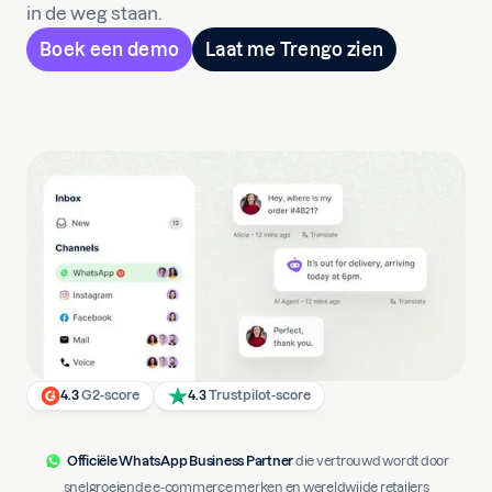
in de weg staan.
Boek een demo
Laat me Trengo zien
4.3
G2-score
4.3
Trustpilot-score
Officiële WhatsApp Business Partner
die vertrouwd wordt door
snelgroeiende e-commerce merken en wereldwijde retailers