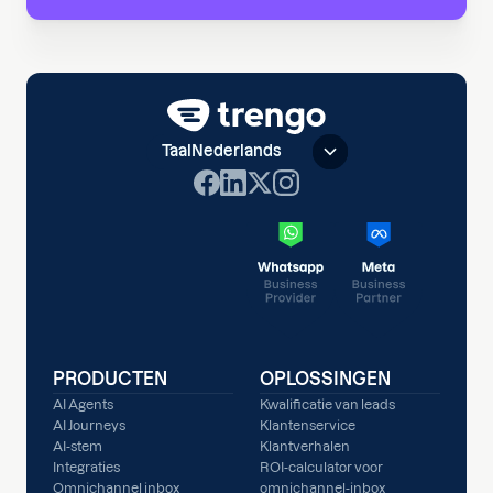
Taal
Nederlands
PRODUCTEN
OPLOSSINGEN
AI Agents
Kwalificatie van leads
AI Journeys
Klantenservice
AI-stem
Klantverhalen
Integraties
ROI-calculator voor
Omnichannel inbox
omnichannel-inbox