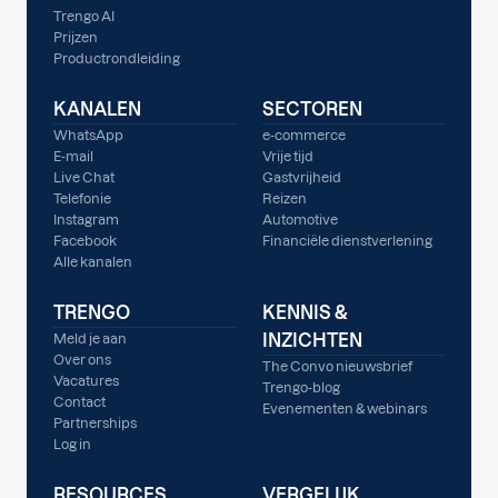
Trengo AI
Prijzen
Productrondleiding
KANALEN
SECTOREN
WhatsApp
e-commerce
E-mail
Vrije tijd
Live Chat
Gastvrijheid
Telefonie
Reizen
Instagram
Automotive
Facebook
Financiële dienstverlening
Alle kanalen
TRENGO
KENNIS &
INZICHTEN
Meld je aan
Over ons
The Convo nieuwsbrief
Vacatures
Trengo-blog
Contact
Evenementen & webinars
Partnerships
Log in
RESOURCES
VERGELIJK