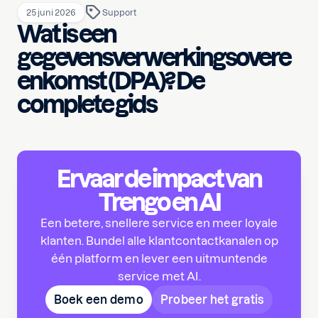
25 juni 2026
Support
Wat is een
gegevensverwerkingsovere
enkomst (DPA)? De
complete gids
Ervaar de impact van
Trengo en AI
Een betere, snellere service en meer loyale
klanten. Bundel alle klantcontactkanalen op
één platform en lever een uitmuntende
service met AI.
Boek een demo
Probeer het gratis