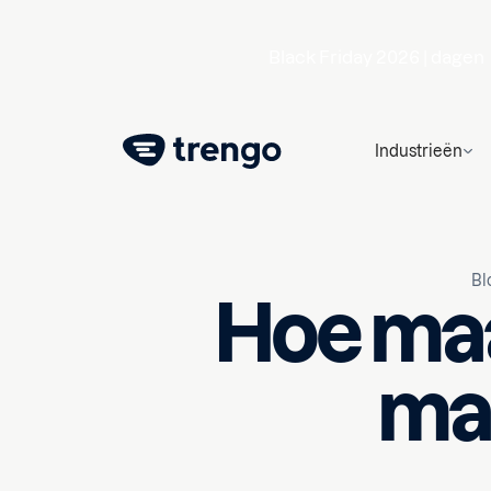
Black Friday 2026 |
dagen
Industrieën
Bl
Hoe maa
mar
12 februari 2026
10
min le