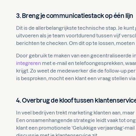
3. Breng je communicatiestack op één lijn
Dit is de allerbelangrijkste technische stap. Je ku
uitvoeren als je team voortdurend tussen vijf ver
berichten te checken. Om dit op te lossen, moeten
Door gebruik te maken van een gecentraliseerde i
integreren
met e-mail en telefoongesprekken, waard
krijgt. Zo weet de medewerker die de follow-up pe
is besproken, mocht een klant een vraag stellen v
4. Overbrug de kloof tussen klantenservic
In veel bedrijven trekt marketing klanten aan, maar
Een onsamenhangende strategie leidt vaak tot ong
klant een promotionele ‘Gelukkige verjaardag’-mail k
discussie met je klantenservice zit.