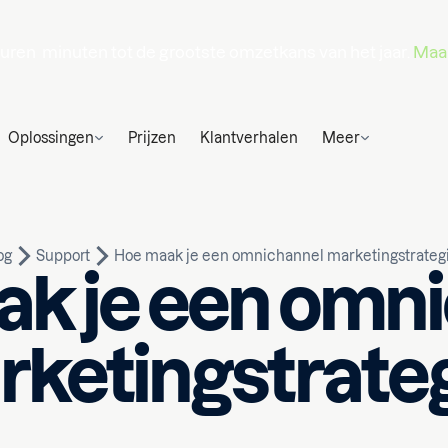
uren
minuten
tot de grootste omzetkans van het jaar.
Maak
Oplossingen
Prijzen
Klantverhalen
Meer
og
Support
Hoe maak je een omnichannel marketingstrateg
k je een omn
ketingstrate
Geschreven door
zen
Melike