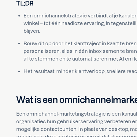
TL;DR
Een omnichannelstrategie verbindt al je kanalen
winkel – tot één naadloze ervaring, in tegenstelli
blijven.
Bouw dit op door het klanttraject in kaart te b
personaliseren, alles in één inbox samen te bre
af te stemmen en te automatiseren met AI en fl
Het resultaat: minder klantverloop, snellere re
Wat is een omnichannelmarke
Een omnichannel-marketingstrategie is een kanaa
organisaties hun gebruikerservaring verbeteren en
mogelijke contactpunten. In plaats van desktop, mob
te zien, gaat deze strategie ervan uit dat klanten e