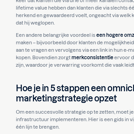
keer dat klanten die via drie of meer kanalen con
lifetime value hebben dan klanten die via slechts é
herkend en gewaardeerd voelt, ongeacht via welk kan
dat hij weglopen.
Een andere belangrijke voordeel is
een hogere omz
maken – bijvoorbeeld door klanten de mogelijkhei
aan te vragen en vervolgens via een link in hun e-ma
kopen. Bovendien zorgt
merkconsistentie
ervoor d
zijn, waardoor je verwarring voorkomt die vaak leid
Hoe je in 5 stappen een omni
marketingstrategie opzet
Om een succesvolle strategie op te zetten, moet je 
infrastructuur implementeren. Hier is een gids in 
één lijn te brengen.