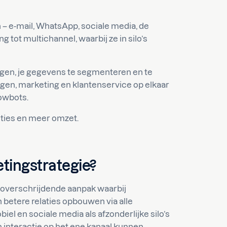
 – e-mail, WhatsApp, sociale media, de
ng tot multichannel, waarbij ze in silo’s
rengen, je gegevens te segmenteren en te
ngen, marketing en klantenservice op elkaar
owbots.
acties en meer omzet.
tingstrategie?
loverschrijdende aanpak waarbij
 betere relaties opbouwen via alle
iel en sociale media als afzonderlijke silo’s
en interactie op het ene kanaal kunnen