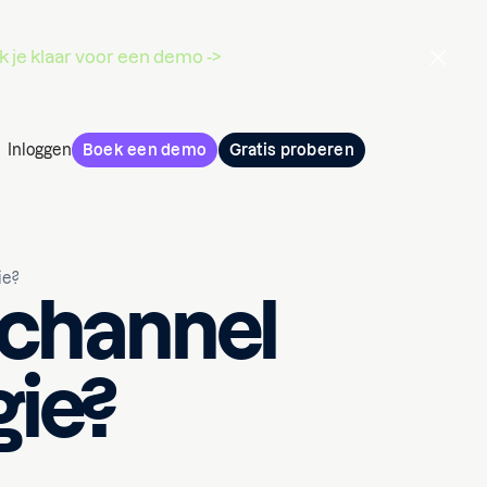
 je klaar voor een demo ->
Inloggen
Boek een demo
Gratis proberen
ie?
ichannel
gie?