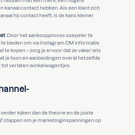
tact hebben met een merk, een hogere
én kanaal contact hebben. Als een klant zich
aal hij contact heeft, is de kans kleiner
et
. Door het aankoopproces soepeler te
d te bieden om via Instagram DM informatie
il te kopen – zorg je ervoor dat ze vaker iets
at je toon en aanbiedingen overal hetzelfde
t tot verlaten winkelwagentjes.
channel-
verder kijken dan de theorie en de juiste
vijf stappen om je marketinginspanningen op