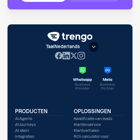
Taal
Nederlands
PRODUCTEN
OPLOSSINGEN
AI Agents
Kwalificatie van leads
AI Journeys
Klantenservice
AI-stem
Klantverhalen
Integraties
ROI-calculator voor