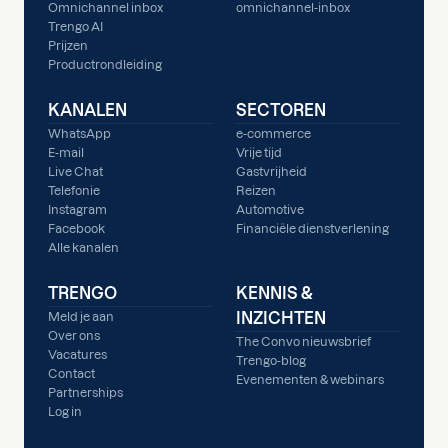
Omnichannel inbox
omnichannel-inbox
Trengo AI
Prijzen
Productrondleiding
KANALEN
SECTOREN
WhatsApp
e-commerce
E-mail
Vrije tijd
Live Chat
Gastvrijheid
Telefonie
Reizen
Instagram
Automotive
Facebook
Financiële dienstverlening
Alle kanalen
TRENGO
KENNIS &
INZICHTEN
Meld je aan
Over ons
The Convo nieuwsbrief
Vacatures
Trengo-blog
Contact
Evenementen & webinars
Partnerships
Log in