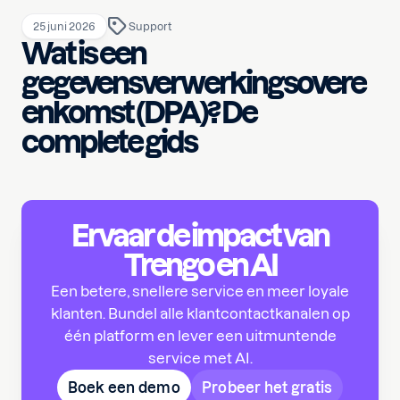
25 juni 2026
Support
Wat is een
gegevensverwerkingsovere
enkomst (DPA)? De
complete gids
Ervaar de impact van
Trengo en AI
Een betere, snellere service en meer loyale
klanten. Bundel alle klantcontactkanalen op
één platform en lever een uitmuntende
service met AI.
Boek een demo
Probeer het gratis