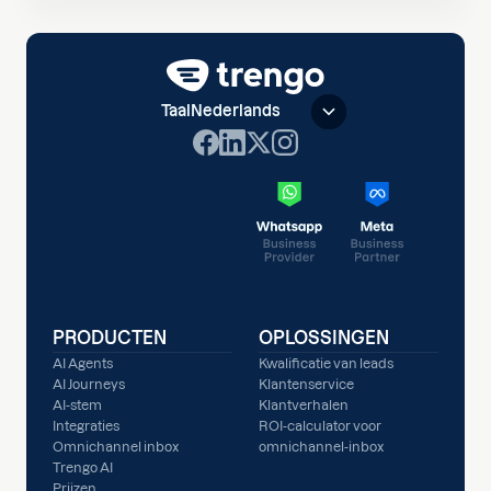
Taal
Nederlands
PRODUCTEN
OPLOSSINGEN
AI Agents
Kwalificatie van leads
AI Journeys
Klantenservice
AI-stem
Klantverhalen
Integraties
ROI-calculator voor
Omnichannel inbox
omnichannel-inbox
Trengo AI
Prijzen