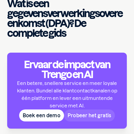
Wat is een
gegevensverwerkingsovere
enkomst (DPA)? De
complete gids
Ervaar de impact van
Trengo en AI
Een betere, snellere service en meer loyale
klanten. Bundel alle klantcontactkanalen op
één platform en lever een uitmuntende
service met AI.
Boek een demo
Probeer het gratis