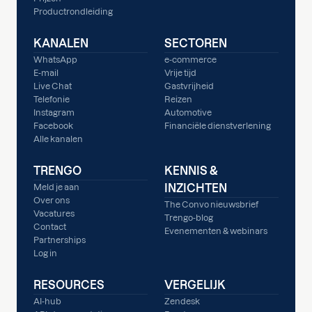
Productrondleiding
KANALEN
SECTOREN
WhatsApp
e-commerce
E-mail
Vrije tijd
Live Chat
Gastvrijheid
Telefonie
Reizen
Instagram
Automotive
Facebook
Financiële dienstverlening
Alle kanalen
TRENGO
KENNIS &
INZICHTEN
Meld je aan
Over ons
The Convo nieuwsbrief
Vacatures
Trengo-blog
Contact
Evenementen & webinars
Partnerships
Log in
RESOURCES
VERGELIJK
AI-hub
Zendesk