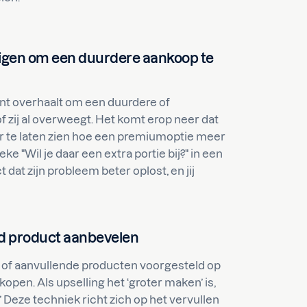
digen om een duurdere aankoop te
ant overhaalt om een duurdere of
of zij al overweegt. Het komt erop neer dat
r te laten zien hoe een premiumoptie meer
ke "Wil je daar een extra portie bij?" in een
 dat zijn probleem beter oplost, en jij
end product aanbevelen
e of aanvullende producten voorgesteld op
e kopen. Als upselling het ‘groter maken’ is,
j?’ Deze techniek richt zich op het vervullen