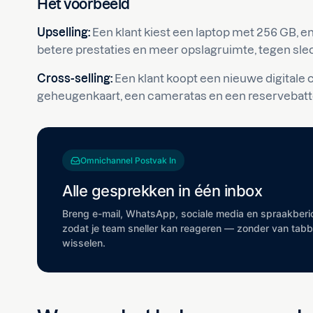
Het voorbeeld
Upselling:
Een klant kiest een laptop met 256 GB, en 
betere prestaties en meer opslagruimte, tegen slec
Cross-selling:
Een klant koopt een nieuwe digitale 
geheugenkaart, een cameratas en een reservebatter
Omnichannel Postvak In
Alle gesprekken in één inbox
Breng e-mail, WhatsApp, sociale media en spraakber
zodat je team sneller kan reageren — zonder van tabb
wisselen.