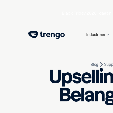
Black Friday 2026 |
dagen
Industrieën
Blog
Supp
Upsellin
Belang
9 juni 2026
10
min lezen