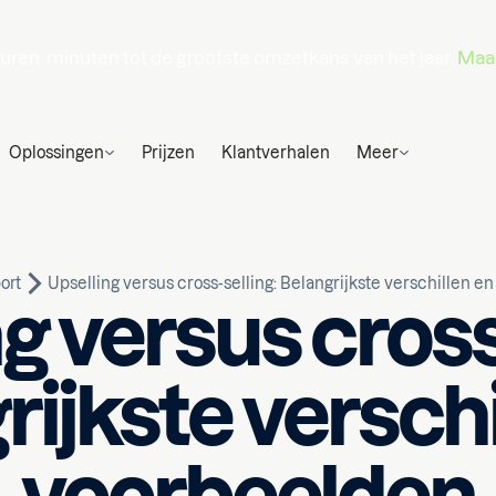
uren
minuten
tot de grootste omzetkans van het jaar.
Maak
Oplossingen
Prijzen
Klantverhalen
Meer
ort
Upselling versus cross-selling: Belangrijkste verschillen e
g versus cross
rijkste verschi
Geschreven door