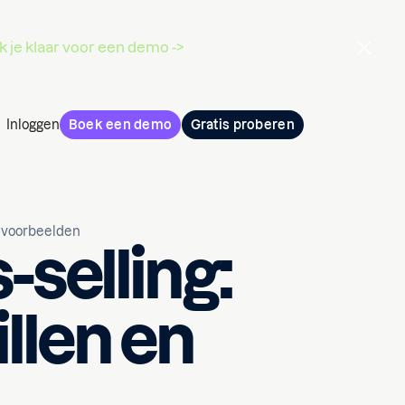
 je klaar voor een demo ->
Inloggen
Boek een demo
Gratis proberen
n voorbeelden
-selling:
llen en