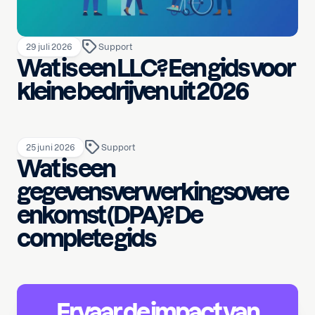
29 juli 2026
Support
Wat is een LLC? Een gids voor
kleine bedrijven uit 2026
25 juni 2026
Support
Wat is een
gegevensverwerkingsovere
enkomst (DPA)? De
complete gids
Ervaar de impact van