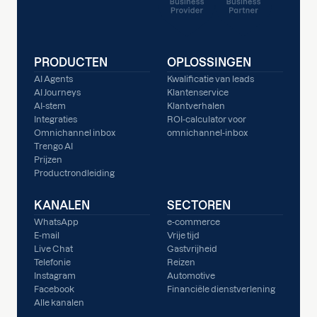
PRODUCTEN
OPLOSSINGEN
AI Agents
Kwalificatie van leads
AI Journeys
Klantenservice
AI-stem
Klantverhalen
Integraties
ROI-calculator voor
Omnichannel inbox
omnichannel-inbox
Trengo AI
Prijzen
Productrondleiding
KANALEN
SECTOREN
WhatsApp
e-commerce
E-mail
Vrije tijd
Live Chat
Gastvrijheid
Telefonie
Reizen
Instagram
Automotive
Facebook
Financiële dienstverlening
Alle kanalen