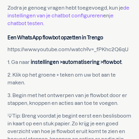
Zodra je genoeg vragen hebt toegevoegd, kun je
de
instellingen van je chatbot configureren
en
je
chatbot testen
.
Een WhatsApp flowbot opzetten in Trengo
https://www.youtube.com/watch?v=_fPKhc2Q6qU
1. Ga naar
instellingen
>automatisering
>flowbot
.
2. Klik op het groene + teken om uw bot aan te
maken.
3. Begin met het ontwerpen van je flowbot door er
stappen, knoppen en acties aan toe te voegen.
💡Tip: Breng voordat je begint eerst een beslisboom
in kaart op een stuk papier. Zo krijg je een goed
overzicht van hoe je flowbot eruit komt te zien en