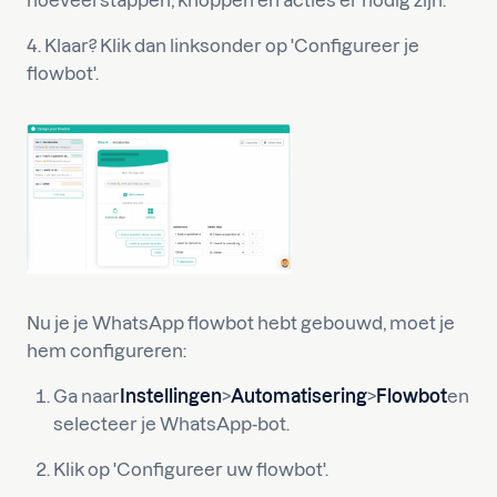
hoeveel stappen, knoppen en acties er nodig zijn.
4. Klaar? Klik dan linksonder op 'Configureer je
flowbot'.
Nu je je WhatsApp flowbot hebt gebouwd, moet je
hem configureren:
Ga naar
Instellingen
>
Automatisering
>
Flowbot
en
selecteer je WhatsApp-bot.
Klik op 'Configureer uw flowbot'.