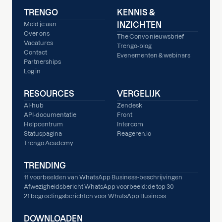
TRENGO
KENNIS &
INZICHTEN
Meld je aan
Over ons
The Convo nieuwsbrief
Vacatures
Trengo-blog
Contact
Evenementen & webinars
Partnerships
Log in
RESOURCES
VERGELIJK
AI-hub
Zendesk
API-documentatie
Front
Helpcentrum
Intercom
Statuspagina
Reageren.io
Trengo Academy
TRENDING
11 voorbeelden van WhatsApp Business-beschrijvingen
Afwezigheidsbericht WhatsApp voorbeeld: de top 30
21 begroetingsberichten voor WhatsApp Business
DOWNLOADEN