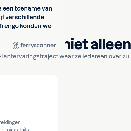
we een toename van
jf verschillende
 Trengo konden we
reis vast
, niet allee
lantervaringstraject waar ze iedereen over zul
reidingen.
n reisdetails