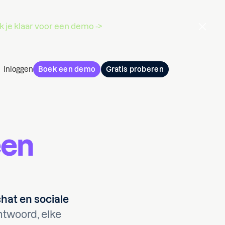
 je klaar voor een demo ->
Inloggen
Boek een demo
Gratis proberen
een
chat en sociale
ntwoord, elke