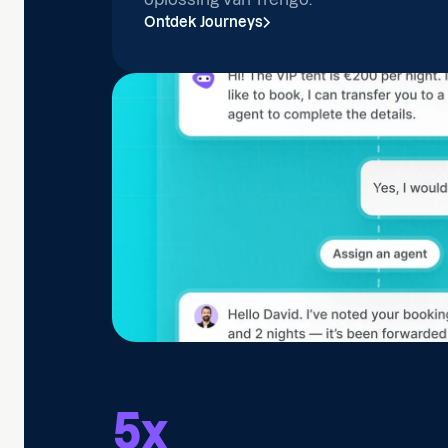
Ontdek Journeys
5
x