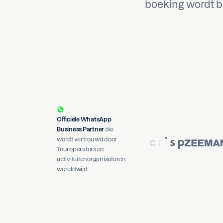
boeking wordt be
Officiële WhatsApp
Business Partner
die
wordt vertrouwd door
Touroperators en
activiteitenorganisatoren
wereldwijd.