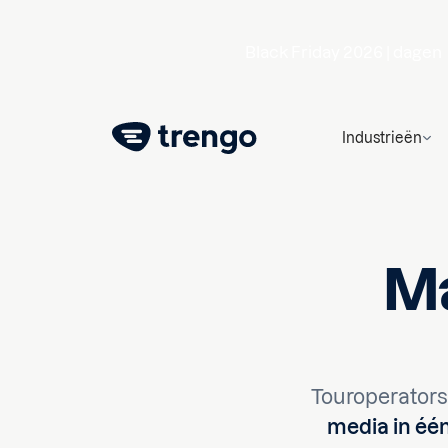
Black Friday 2026 |
dagen
Industrieën
Ma
Touroperator
media in één