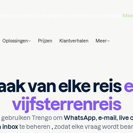
uren
minuten
tot de grootste omzetkans van het jaar.
Maak
Oplossingen
Prijzen
Klantverhalen
Meer
ak van elke reis
vijfsterrenreis
s gebruiken Trengo om
WhatsApp, e-mail, live 
 inbox
te beheren
,
zodat elke vraag wordt bea