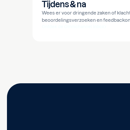
Tijdens & na
Wees er voor dringende zaken of klach
beoordelingsverzoeken en feedbacko
Ontdek de Omnichannel inbox