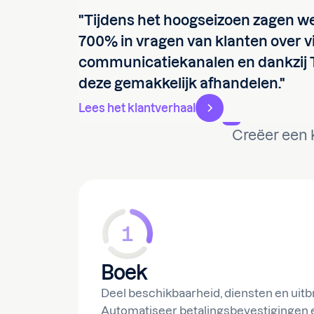
"Tijdens het hoogseizoen zagen 
700% in vragen van klanten over vi
communicatiekanalen en dankzij
deze gemakkelijk afhandelen."
Leg een 
Lees het klantverhaal
Creëer een k
Boek
Deel beschikbaarheid, diensten en uitb
Automatiseer betalingsbevestigingen e