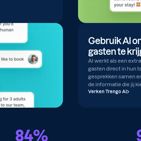
Gebruik AI o
gasten te kri
AI werkt als een extr
gasten direct in hun t
gesprekken samen en 
de informatie die jij ki
Verken Trengo AI
84
%