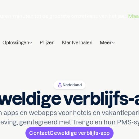
uren
minuten
tot de grootste omzetkans van het jaar.
Maak
Oplossingen
Prijzen
Klantverhalen
Meer
Nederland
eldige verblijfs
 apps en webapps voor hotels en vakantiepar
leving, geïntegreerd met Trengo en hun PMS-s
Contact
Geweldige verblijfs-app