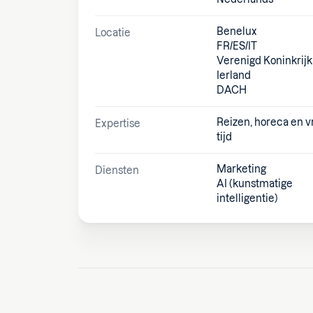
Benelux
Locatie
FR/ES/IT
Verenigd Koninkrijk
Ierland
DACH
Reizen, horeca en vr
Expertise
tijd
Marketing
Diensten
AI (kunstmatige
intelligentie)