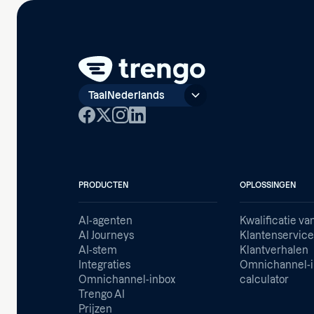
Taal
Nederlands
PRODUCTEN
OPLOSSINGEN
AI-agenten
Kwalificatie va
AI Journeys
Klantenservic
AI-stem
Klantverhalen
Integraties
Omnichannel-i
Omnichannel-inbox
calculator
Trengo AI
Prijzen