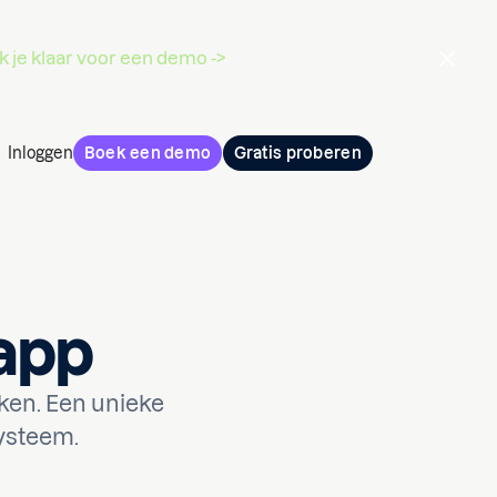
 je klaar voor een demo ->
Inloggen
Boek een demo
Gratis proberen
-app
ken. Een unieke
ysteem.