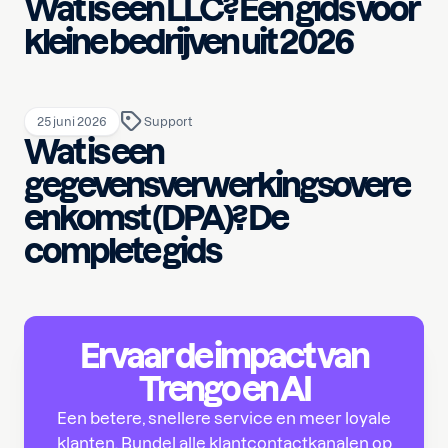
Wat is een LLC? Een gids voor
kleine bedrijven uit 2026
25 juni 2026
Support
Wat is een
gegevensverwerkingsovere
enkomst (DPA)? De
complete gids
Ervaar de impact van
Trengo en AI
Een betere, snellere service en meer loyale
klanten. Bundel alle klantcontactkanalen op