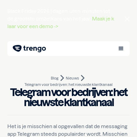
Black Friday 2026 |
dagen
uren
minuten
tot
de grootste omzetkans van het jaar.
Maak je k
laar voor een demo ->
Blog
Nieuws
Telegram voor bedrijven: het nieuwste klantkanaal
Telegram voor bedrijven: het
14 april 2022
10
min lezen
Geschreven door
Pim
nieuwste klantkanaal
Het is je misschien al opgevallen dat de messaging
app Telegram steeds populairder wordt. Misschien