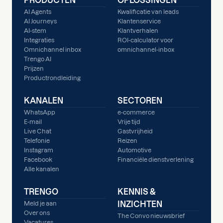
PRODUCTEN
OPLOSSINGEN
AI Agents
Kwalificatie van leads
AI Journeys
Klantenservice
AI-stem
Klantverhalen
Integraties
ROI-calculator voor
Omnichannel inbox
omnichannel-inbox
Trengo AI
Prijzen
Productrondleiding
KANALEN
SECTOREN
WhatsApp
e-commerce
E-mail
Vrije tijd
Live Chat
Gastvrijheid
Telefonie
Reizen
Instagram
Automotive
Facebook
Financiële dienstverlening
Alle kanalen
TRENGO
KENNIS &
INZICHTEN
Meld je aan
Over ons
The Convo nieuwsbrief
Vacatures