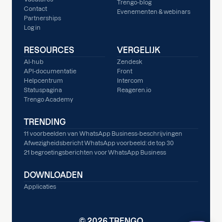
Trengo-blog
Contact
Evenementen & webinars
Partnerships
Log in
RESOURCES
VERGELIJK
AI-hub
Zendesk
API-documentatie
Front
Helpcentrum
Intercom
Statuspagina
Reageren.io
Trengo Academy
TRENDING
11 voorbeelden van WhatsApp Business-beschrijvingen
Afwezigheidsbericht WhatsApp voorbeeld: de top 30
21 begroetingsberichten voor WhatsApp Business
DOWNLOADEN
Applicaties
© 2026 TRENGO