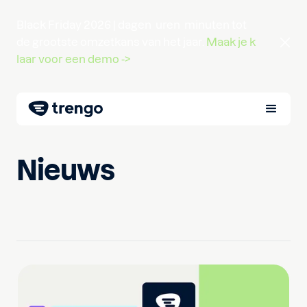
Black Friday 2026 |
dagen
uren
minuten
tot
de grootste omzetkans van het jaar.
Maak je k
laar voor een demo ->
Nieuws