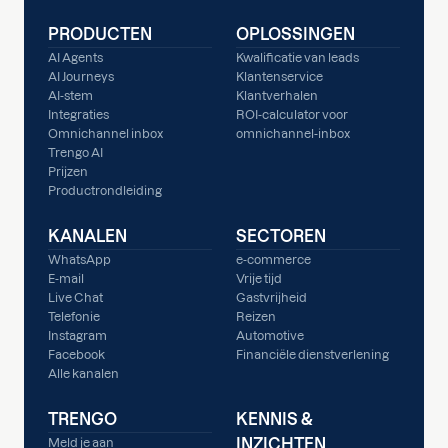
PRODUCTEN
OPLOSSINGEN
AI Agents
Kwalificatie van leads
AI Journeys
Klantenservice
AI-stem
Klantverhalen
Integraties
ROI-calculator voor
Omnichannel inbox
omnichannel-inbox
Trengo AI
Prijzen
Productrondleiding
KANALEN
SECTOREN
WhatsApp
e-commerce
E-mail
Vrije tijd
Live Chat
Gastvrijheid
Telefonie
Reizen
Instagram
Automotive
Facebook
Financiële dienstverlening
Alle kanalen
TRENGO
KENNIS &
INZICHTEN
Meld je aan