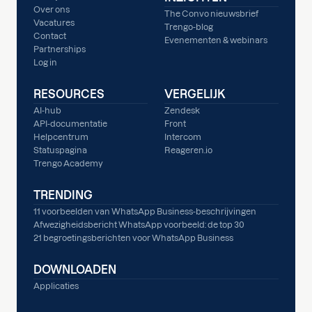
Over ons
The Convo nieuwsbrief
Vacatures
Trengo-blog
Contact
Evenementen & webinars
Partnerships
Log in
RESOURCES
VERGELIJK
AI-hub
Zendesk
API-documentatie
Front
Helpcentrum
Intercom
Statuspagina
Reageren.io
Trengo Academy
TRENDING
11 voorbeelden van WhatsApp Business-beschrijvingen
Afwezigheidsbericht WhatsApp voorbeeld: de top 30
21 begroetingsberichten voor WhatsApp Business
DOWNLOADEN
Applicaties