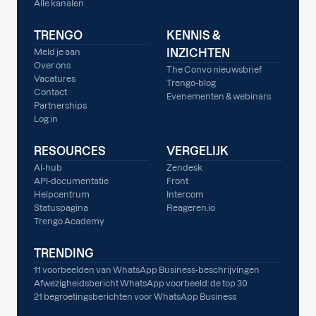
Alle kanalen
TRENGO
KENNIS &
INZICHTEN
Meld je aan
Over ons
The Convo nieuwsbrief
Vacatures
Trengo-blog
Contact
Evenementen & webinars
Partnerships
Log in
RESOURCES
VERGELIJK
AI-hub
Zendesk
API-documentatie
Front
Helpcentrum
Intercom
Statuspagina
Reageren.io
Trengo Academy
TRENDING
11 voorbeelden van WhatsApp Business-beschrijvingen
Afwezigheidsbericht WhatsApp voorbeeld: de top 30
21 begroetingsberichten voor WhatsApp Business