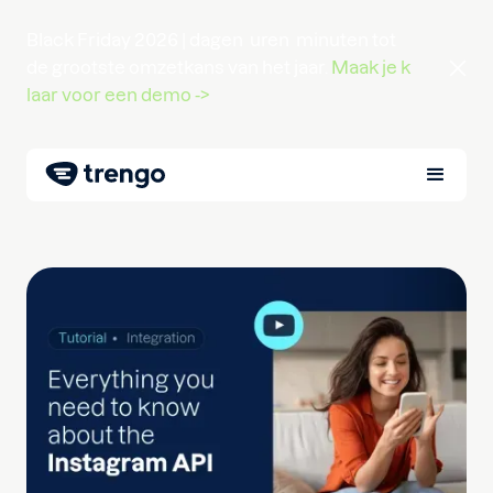
Black Friday 2026 |
dagen
uren
minuten
tot
de grootste omzetkans van het jaar.
Maak je k
laar voor een demo ->