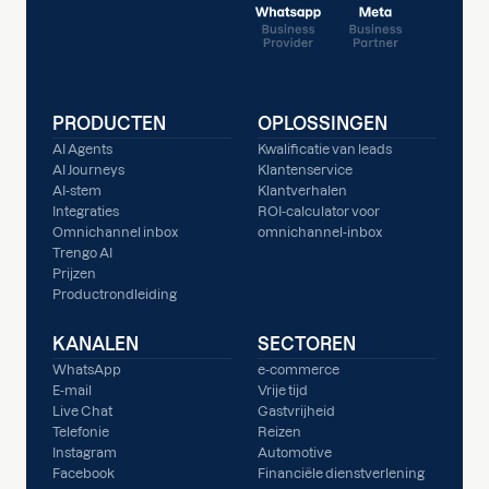
PRODUCTEN
OPLOSSINGEN
AI Agents
Kwalificatie van leads
AI Journeys
Klantenservice
AI-stem
Klantverhalen
Integraties
ROI-calculator voor
Omnichannel inbox
omnichannel-inbox
Trengo AI
Prijzen
Productrondleiding
KANALEN
SECTOREN
WhatsApp
e-commerce
E-mail
Vrije tijd
Live Chat
Gastvrijheid
Telefonie
Reizen
Instagram
Automotive
Facebook
Financiële dienstverlening