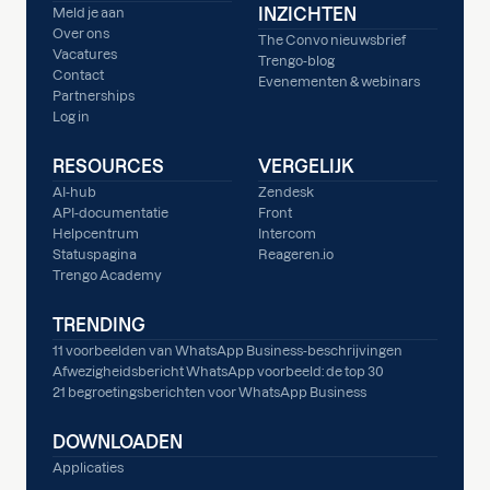
INZICHTEN
Meld je aan
Over ons
The Convo nieuwsbrief
Vacatures
Trengo-blog
Contact
Evenementen & webinars
Partnerships
Log in
RESOURCES
VERGELIJK
AI-hub
Zendesk
API-documentatie
Front
Helpcentrum
Intercom
Statuspagina
Reageren.io
Trengo Academy
TRENDING
11 voorbeelden van WhatsApp Business-beschrijvingen
Afwezigheidsbericht WhatsApp voorbeeld: de top 30
21 begroetingsberichten voor WhatsApp Business
DOWNLOADEN
Applicaties