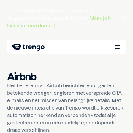
Black Friday 2026 |
dagen
uren
minuten
tot
de grootste omzetkans van het jaar.
Maak je k
laar voor een demo ->
Airbnb
Het beheren van Airbnb berichten voor gasten
betekende vroeger jongleren met verspreide OTA
e-mails en het missen van belangrijke details. Met
de nieuwe integratie van Trengo wordt elk gesprek
automatisch herkend en verbonden - zodat al je
gastenberichten in één duidelijke, doorlopende
draad verschijnen.