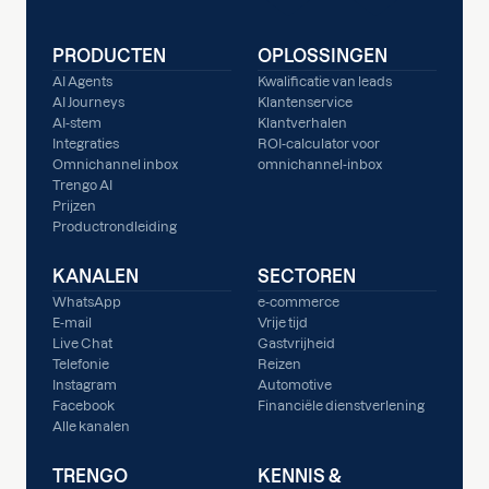
PRODUCTEN
OPLOSSINGEN
AI Agents
Kwalificatie van leads
AI Journeys
Klantenservice
AI-stem
Klantverhalen
Integraties
ROI-calculator voor
Omnichannel inbox
omnichannel-inbox
Trengo AI
Prijzen
Productrondleiding
KANALEN
SECTOREN
WhatsApp
e-commerce
E-mail
Vrije tijd
Live Chat
Gastvrijheid
Telefonie
Reizen
Instagram
Automotive
Facebook
Financiële dienstverlening
Alle kanalen
TRENGO
KENNIS &