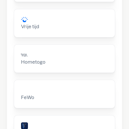
Vrije tijd
Hometogo
FeWo