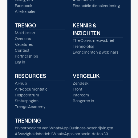
Facebook
Financiële dienstverlening
Alle kanalen
TRENGO
KENNIS &
INZICHTEN
Meld je aan
Over ons
The Convo nieuwsbrief
Vacatures
Trengo-blog
Contact
Evenementen & webinars
Partnerships
Log in
RESOURCES
VERGELIJK
AI-hub
Zendesk
API-documentatie
Front
Helpcentrum
Intercom
Statuspagina
Reageren.io
Trengo Academy
TRENDING
11 voorbeelden van WhatsApp Business-beschrijvingen
Afwezigheidsbericht WhatsApp voorbeeld: de top 30