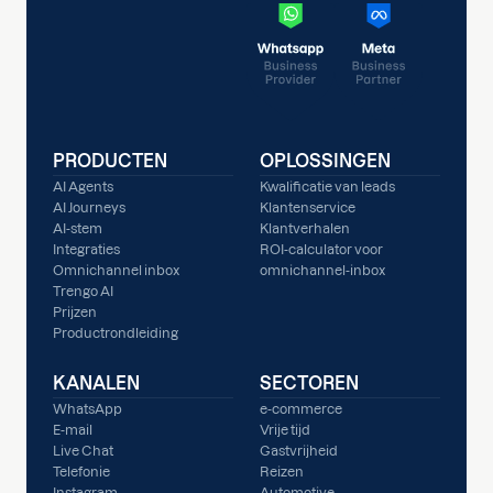
PRODUCTEN
OPLOSSINGEN
AI Agents
Kwalificatie van leads
AI Journeys
Klantenservice
AI-stem
Klantverhalen
Integraties
ROI-calculator voor
Omnichannel inbox
omnichannel-inbox
Trengo AI
Prijzen
Productrondleiding
KANALEN
SECTOREN
WhatsApp
e-commerce
E-mail
Vrije tijd
Live Chat
Gastvrijheid
Telefonie
Reizen
Instagram
Automotive