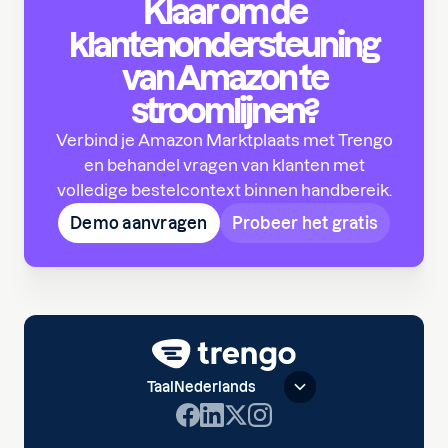
Klaar om de
klantenondersteuning
van Amazon te
stroomlijnen?
Verbind je Amazon Marktplaats met Trengo
en behandel vragen van klanten met
volledige bestelcontext binnen handbereik.
Demo aanvragen
Probeer het gratis
Taal
Nederlands