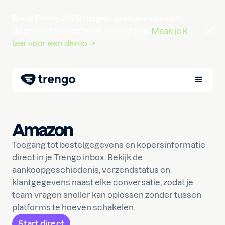
Black Friday 2026 |
dagen
uren
minuten
tot
de grootste omzetkans van het jaar.
Maak je k
laar voor een demo ->
Amazon
Toegang tot bestelgegevens en kopersinformatie
direct in je Trengo inbox. Bekijk de
aankoopgeschiedenis, verzendstatus en
klantgegevens naast elke conversatie, zodat je
team vragen sneller kan oplossen zonder tussen
platforms te hoeven schakelen.
Start direct