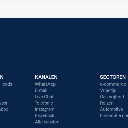
EN
KANALEN
SECTOREN
n leads
WhatsApp
e-commerce
E-mail
Vrije tijd
Live Chat
Gastvrijheid
voor
Telefonie
Reizen
nbox
Instagram
Automotive
Facebook
Financiële di
Alle kanalen