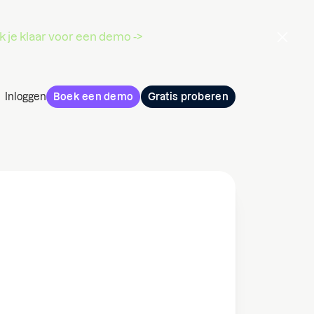
 je klaar voor een demo ->
Inloggen
Boek een demo
Gratis proberen