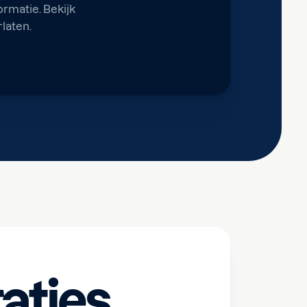
rmatie. Bekijk
laten.
aties