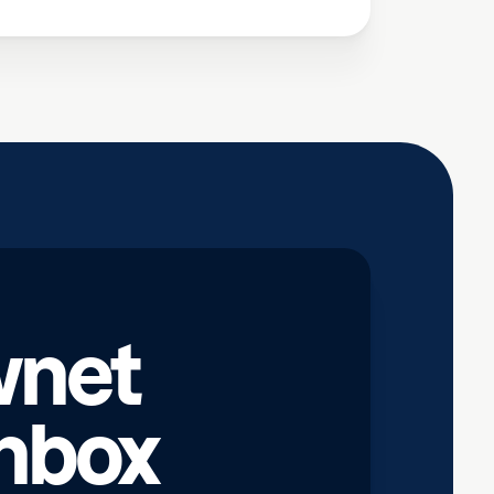
wnet
inbox