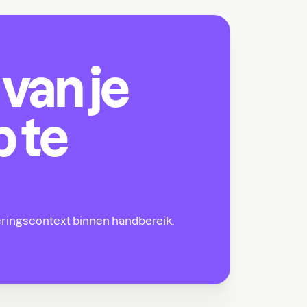
van je
 te
ringscontext binnen handbereik.