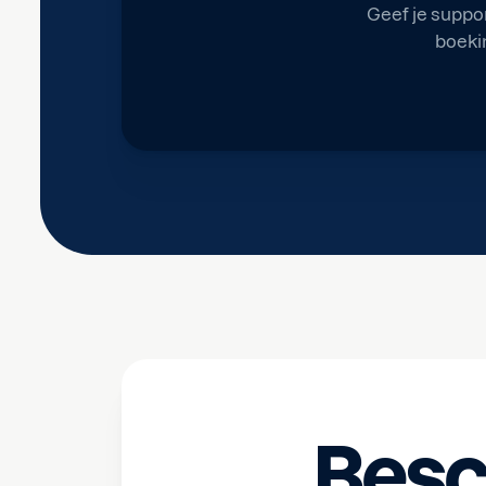
Geef je suppo
boeki
Besc