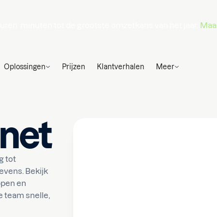
uren
minuten
tot de grootste omzetkans van het jaar.
Maak
Oplossingen
Prijzen
Klantverhalen
Meer
net
g tot
vens. Bekijk
ppen en
e team snelle,