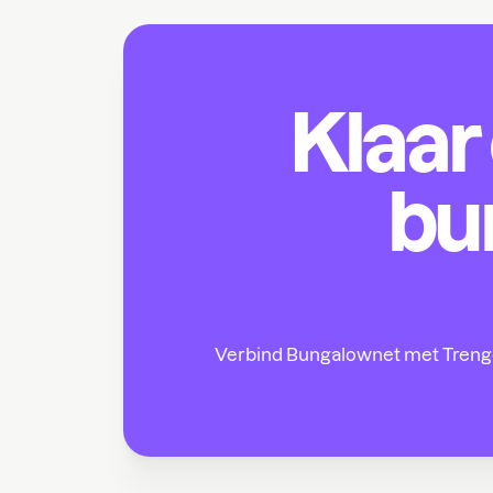
Klaar
bu
Verbind Bungalownet met Trengo