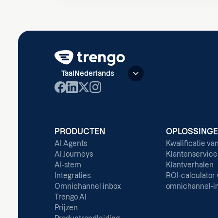
Taal
Nederlands
PRODUCTEN
OPLOSSING
AI Agents
Kwalificatie va
AI Journeys
Klantenservice
AI-stem
Klantverhalen
Integraties
ROI-calculator 
Omnichannel inbox
omnichannel-i
Trengo AI
Prijzen