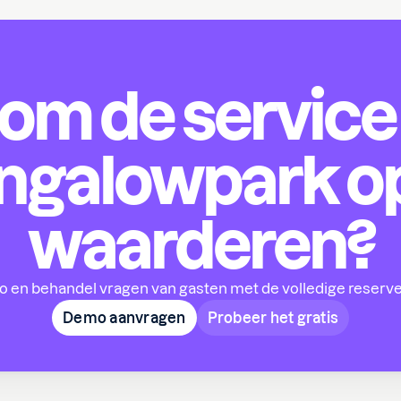
 om de service 
ngalowpark op
waarderen?
 en behandel vragen van gasten met de volledige reserve
Demo aanvragen
Probeer het gratis