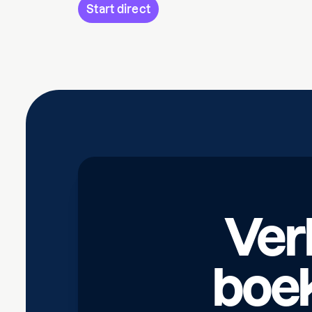
Start direct
Ver
boek