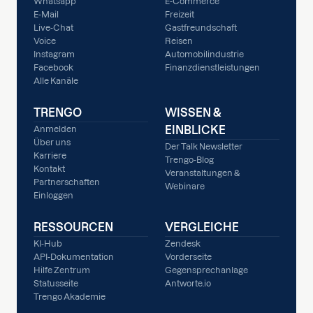
Whatsapp
E-Commerce
E-Mail
Freizeit
Live-Chat
Gastfreundschaft
Voice
Reisen
Instagram
Automobilindustrie
Facebook
Finanzdienstleistungen
Alle Kanäle
TRENGO
WISSEN &
EINBLICKE
Anmelden
Über uns
Der Talk Newsletter
Karriere
Trengo-Blog
Kontakt
Veranstaltungen &
Partnerschaften
Webinare
Einloggen
RESSOURCEN
VERGLEICHE
KI-Hub
Zendesk
API-Dokumentation
Vorderseite
Hilfe Zentrum
Gegensprechanlage
Statusseite
Antworte.io
Trengo Akademie