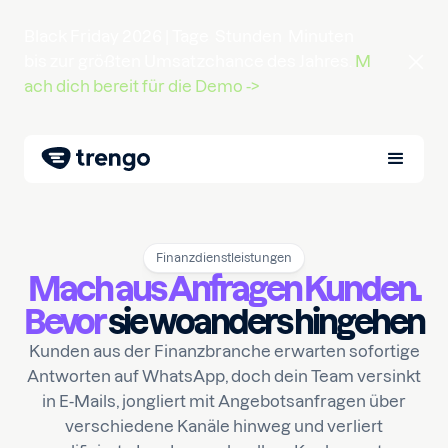
Black Friday 2026 |
Tage
Stunden
Minuten
bis zur größten Umsatzchance des Jahres.
M
ach dich bereit für die Demo ->
Finanzdienstleistungen
Mach aus Anfragen Kunden.
Bevor
sie woanders hingehen
Kunden aus der Finanzbranche erwarten sofortige
Antworten auf WhatsApp, doch dein Team versinkt
in E-Mails, jongliert mit Angebotsanfragen über
verschiedene Kanäle hinweg und verliert