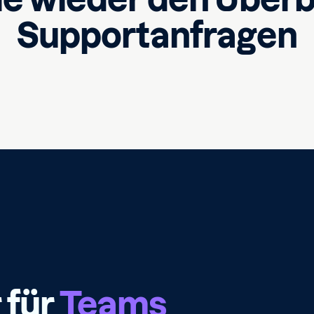
Supportanfragen
 für
Teams