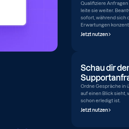
Qualifiziere Anfrage
leite sie weiter. Bea
sofort, während sic
Erwartungen konzentr
Jetzt nutzen
Schau dir den
Supportanfr
Ordne Gespräche in ü
auf einen Blick sieht,
schon erledigt ist.
Jetzt nutzen