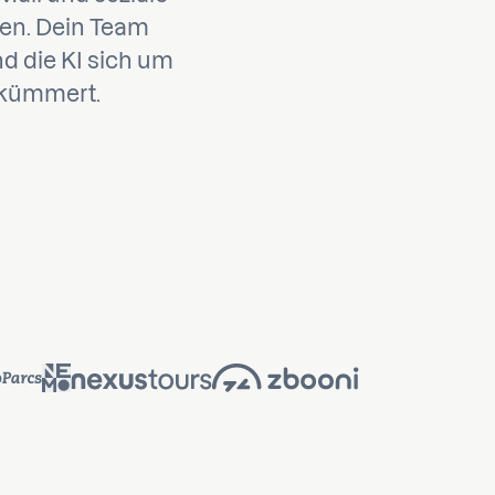
len. Dein Team
d die KI sich um
“ kümmert.