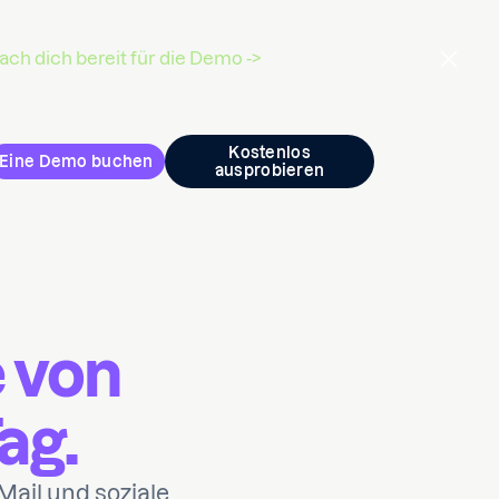
ch dich bereit für die Demo ->
Kostenlos
Eine Demo buchen
ausprobieren
 von
ag.
ail und soziale