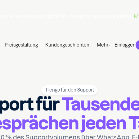
den
Minuten
bis zur größten Umsatzchance des Jahres.
Ma
Preisgestaltung
Kundengeschichten
Mehr
Einloggen
Trengo für den Support
port für
Tausende
sprächen jeden T
50 % des Supportvolumens über WhatsApp, E-M