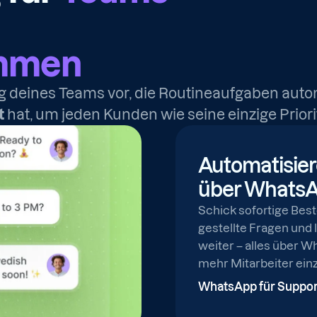
ommen
ung deines Teams vor, die Routineaufgaben autom
t
hat, um jeden Kunden wie seine einzige Priori
Automatisier
über Whats
Schick sofortige Best
gestellte Fragen und 
weiter – alles über W
mehr Mitarbeiter einz
WhatsApp für Suppor