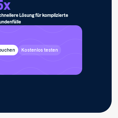
5
x
chnellere Lösung für komplizierte
undenfälle
buchen
Kostenlos testen