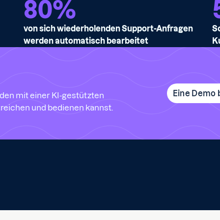
80
%
von sich wiederholenden Support-Anfragen
S
werden automatisch bearbeitet
K
Eine Demo 
den mit einer KI-gestützten
reichen und bedienen kannst.