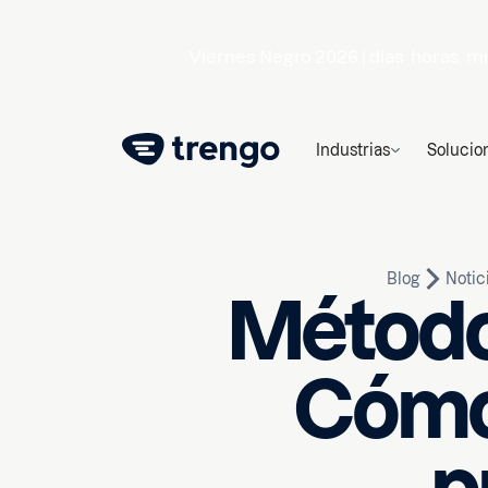
Viernes Negro 2026 |
días
horas
mi
Industrias
Solucio
Blog
Notic
Método 
Cómo 
27 de febrero de 2025
10
mi