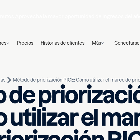
nutos
Aprovecha la mayor oportunidad de ingresos del añ
nes
Precios
Historias de clientes
Más
Conectarse
ias
Método de priorización RICE: Cómo utilizar el marco de pri
de priorizaci
utilizar el ma
Escrito por
n de lectura