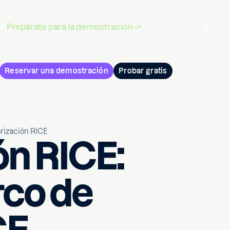
o.
Prepárate para la demostración ->
Reservar una demostración
Probar gratis
orización RICE
ón RICE:
rco de