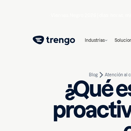
Viernes Negro 2026 |
días
horas
mi
Industrias
Solucio
Blog
Atención al c
¿Qué es
proactiv
12 de noviembre de 2025
1