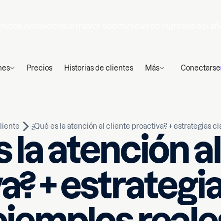
nutos
Aprovecha la mayor oportunidad de ingresos del añ
nes
Precios
Historias de clientes
Más
Conectarse
liente
¿Qué es la atención al cliente proactiva? + estrategias c
 la atención al
a? + estrategia
Escrito por
0
min de lectura