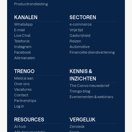
Productrondleiding
KANALEN
SECTOREN
WhatsApp
e-commerce
E-mail
Vrije tijd
Live Chat
Gastvrijheid
Telefonie
Reizen
Instagram
Automotive
Facebook
Financiële dienstverlening
Alle kanalen
TRENGO
KENNIS &
INZICHTEN
Meld je aan
Over ons
The Convo nieuwsbrief
Vacatures
Trengo-blog
Contact
Evenementen & webinars
Partnerships
Log in
RESOURCES
VERGELIJK
AI-hub
Zendesk