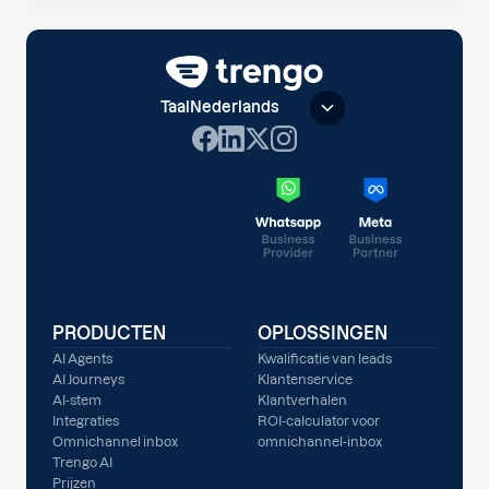
Taal
Nederlands
PRODUCTEN
OPLOSSINGEN
AI Agents
Kwalificatie van leads
AI Journeys
Klantenservice
AI-stem
Klantverhalen
Integraties
ROI-calculator voor
Omnichannel inbox
omnichannel-inbox
Trengo AI
Prijzen