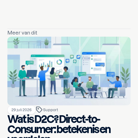
Meer van dit
29 juli 2026
Support
Wat is D2C? Direct-to-
Consumer: betekenis en