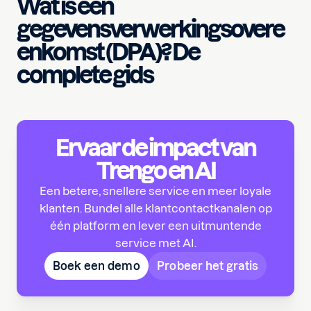
Wat is een
gegevensverwerkingsovere
enkomst (DPA)? De
complete gids
Ervaar de impact van
Trengo en AI
Een betere, snellere service en meer loyale
klanten. Bundel alle klantcontactkanalen op
één platform en lever een uitmuntende
service met AI.
Boek een demo
Probeer het gratis