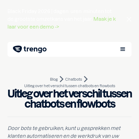
Black Friday 2026 |
dagen
uren
minuten
tot
de grootste omzetkans van het jaar.
Maak je k
laar voor een demo ->
Blog
Chatbots
Uitleg over het verschil tussen chatbots en flowbots
Uitleg over het verschil tussen
5 februari 2021
10
min lezen
Geschreven door
Pim
chatbots en flowbots
Door bots te gebruiken, kunt u gesprekken met
klanten automatiseren en de werkdruk van uw