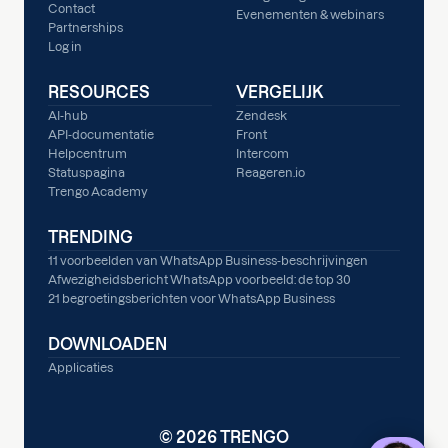
Contact
Evenementen & webinars
Partnerships
Log in
RESOURCES
VERGELIJK
AI-hub
Zendesk
API-documentatie
Front
Helpcentrum
Intercom
Statuspagina
Reageren.io
Trengo Academy
TRENDING
11 voorbeelden van WhatsApp Business-beschrijvingen
Afwezigheidsbericht WhatsApp voorbeeld: de top 30
21 begroetingsberichten voor WhatsApp Business
DOWNLOADEN
Applicaties
© 2026 TRENGO