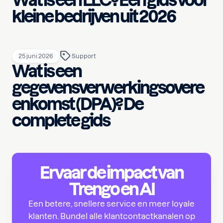
kleine bedrijven uit 2026
25 juni 2026
Support
Wat is een
gegevensverwerkingsovere
enkomst (DPA)? De
complete gids
Ervaar de impact van
Trengo en AI
Een betere, snellere service en meer loyale
klanten. Bundel alle klantcontactkanalen op