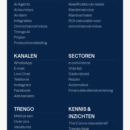
AI Agents
Kwalificatie van leads
AI Journeys
Klantenservice
AI-stem
Klantverhalen
Integraties
ROI-calculator voor
Omnichannel inbox
omnichannel-inbox
Trengo AI
Prijzen
Productrondleiding
KANALEN
SECTOREN
WhatsApp
e-commerce
E-mail
Vrije tijd
Live Chat
Gastvrijheid
Telefonie
Reizen
Instagram
Automotive
Facebook
Financiële dienstverlening
Alle kanalen
TRENGO
KENNIS &
INZICHTEN
Meld je aan
Over ons
The Convo nieuwsbrief
Vacatures
Trengo-blog