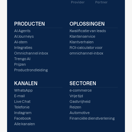
PRODUCTEN
OPLOSSINGEN
AI Agents
Kwalificatie van leads
AI Journeys
Klantenservice
AI-stem
Klantverhalen
Integraties
ROI-calculator voor
Omnichannel inbox
omnichannel-inbox
Trengo AI
Prijzen
Productrondleiding
KANALEN
SECTOREN
WhatsApp
e-commerce
E-mail
Vrije tijd
Live Chat
Gastvrijheid
Telefonie
Reizen
Instagram
Automotive
Facebook
Financiële dienstverlening
Alle kanalen