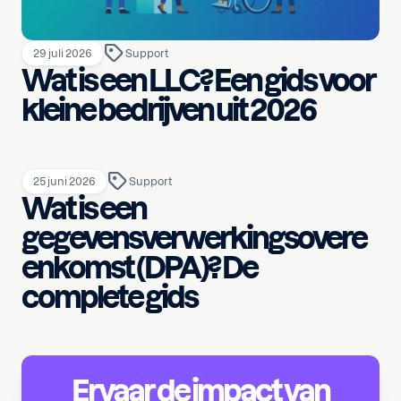
29 juli 2026
Support
Wat is een LLC? Een gids voor
kleine bedrijven uit 2026
25 juni 2026
Support
Wat is een
gegevensverwerkingsovere
enkomst (DPA)? De
complete gids
Ervaar de impact van