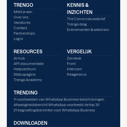
TRENGO
KENNIS &
INZICHTEN
Meld je aan
Over ons
The Convo nieuwsbrief
Vacatures
Trengo-blog
Contact
Evenementen & webinars
Partnerships
Log in
RESOURCES
VERGELIJK
AI-hub
Zendesk
API-documentatie
Front
Helpcentrum
Intercom
Statuspagina
Reageren.io
Trengo Academy
TRENDING
11 voorbeelden van WhatsApp Business-beschrijvingen
Afwezigheidsbericht WhatsApp voorbeeld: de top 30
21 begroetingsberichten voor WhatsApp Business
DOWNLOADEN