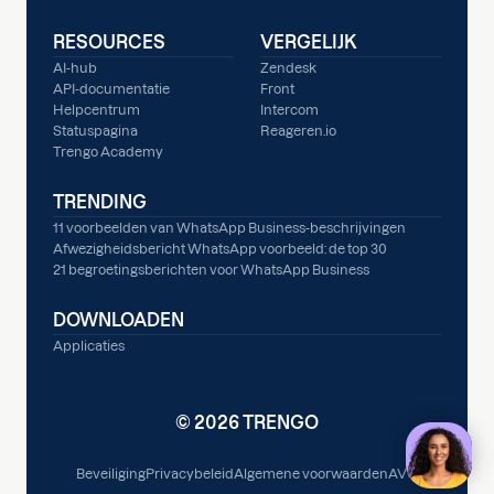
RESOURCES
VERGELIJK
AI-hub
Zendesk
API-documentatie
Front
Helpcentrum
Intercom
Statuspagina
Reageren.io
Trengo Academy
TRENDING
11 voorbeelden van WhatsApp Business-beschrijvingen
Afwezigheidsbericht WhatsApp voorbeeld: de top 30
21 begroetingsberichten voor WhatsApp Business
DOWNLOADEN
Applicaties
© 2026 TRENGO
Beveiliging
Privacybeleid
Algemene voorwaarden
AVG