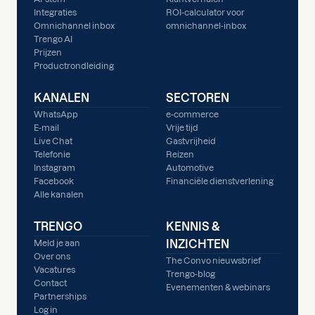
Integraties
ROI-calculator voor
Omnichannel inbox
omnichannel-inbox
Trengo AI
Prijzen
Productrondleiding
KANALEN
SECTOREN
WhatsApp
e-commerce
E-mail
Vrije tijd
Live Chat
Gastvrijheid
Telefonie
Reizen
Instagram
Automotive
Facebook
Financiële dienstverlening
Alle kanalen
TRENGO
KENNIS &
INZICHTEN
Meld je aan
Over ons
The Convo nieuwsbrief
Vacatures
Trengo-blog
Contact
Evenementen & webinars
Partnerships
Log in