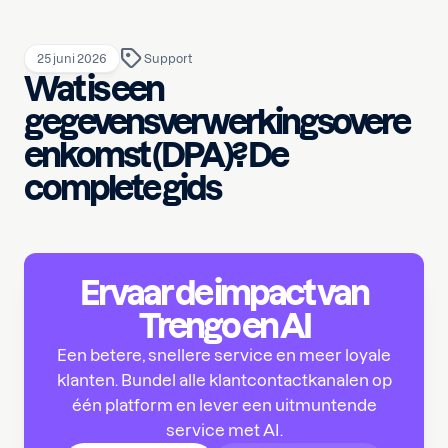
25 juni 2026
Support
Wat is een
gegevensverwerkingsovere
enkomst (DPA)? De
complete gids
Ervaar de impact van
Trengo en AI
Een betere, snellere service en meer loyale
klanten. Bundel alle klantcontactkanalen op
één platform en lever een uitmuntende
service met AI.