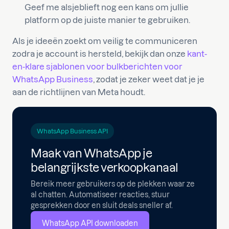
Geef me alsjeblieft nog een kans om jullie
platform op de juiste manier te gebruiken.
Als je ideeën zoekt om veilig te communiceren
zodra je account is hersteld, bekijk dan onze
kant-
en-klare sjablonen voor bulkberichten voor
WhatsApp Business
, zodat je zeker weet dat je je
aan de richtlijnen van Meta houdt.
WhatsApp Business API
Maak van WhatsApp je
belangrijkste verkoopkanaal
Bereik meer gebruikers op de plekken waar ze
al chatten. Automatiseer reacties, stuur
gesprekken door en sluit deals sneller af.
WhatsApp API downloaden