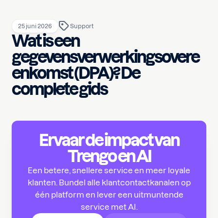
25 juni 2026
Support
Wat is een
gegevensverwerkingsovere
enkomst (DPA)? De
complete gids
Ervaar de impact van
Trengo en AI
Een betere, snellere service en meer loyale
klanten. Bundel alle klantcontactkanalen op
één platform en lever een uitmuntende
service met AI.