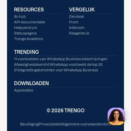
RESOURCES
VERGELIJK
AI-hub
Zendesk
API-documentatie
Front
Helpcentrum
Intercom
Statuspagina
Reageren.io
Trengo Academy
TRENDING
11 voorbeelden van WhatsApp Business-beschrijvingen
Afwezigheidsbericht WhatsApp voorbeeld: de top 30
21 begroetingsberichten voor WhatsApp Business
DOWNLOADEN
Applicaties
© 2026 TRENGO
Beveiliging
Privacybeleid
Algemene voorwaarden
AVG