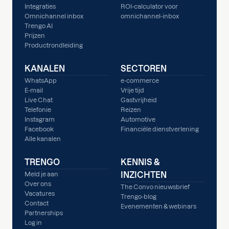
Integraties
ROI-calculator voor
Omnichannel inbox
omnichannel-inbox
Trengo AI
Prijzen
Productrondleiding
KANALEN
SECTOREN
WhatsApp
e-commerce
E-mail
Vrije tijd
Live Chat
Gastvrijheid
Telefonie
Reizen
Instagram
Automotive
Facebook
Financiële dienstverlening
Alle kanalen
TRENGO
KENNIS &
INZICHTEN
Meld je aan
Over ons
The Convo nieuwsbrief
Vacatures
Trengo-blog
Contact
Evenementen & webinars
Partnerships
Log in