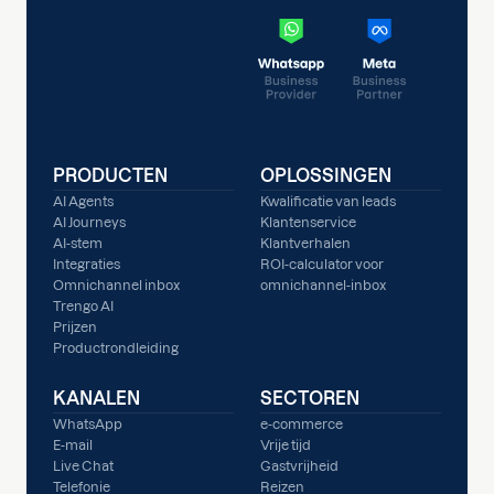
PRODUCTEN
OPLOSSINGEN
AI Agents
Kwalificatie van leads
AI Journeys
Klantenservice
AI-stem
Klantverhalen
Integraties
ROI-calculator voor
Omnichannel inbox
omnichannel-inbox
Trengo AI
Prijzen
Productrondleiding
KANALEN
SECTOREN
WhatsApp
e-commerce
E-mail
Vrije tijd
Live Chat
Gastvrijheid
Telefonie
Reizen