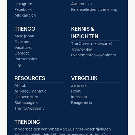
Instagram
Automotive
Facebook
Financiële dienstverlening
Alle kanalen
TRENGO
KENNIS &
INZICHTEN
Meld je aan
Over ons
The Convo nieuwsbrief
Vacatures
Trengo-blog
Contact
Evenementen & webinars
Partnerships
Log in
RESOURCES
VERGELIJK
AI-hub
Zendesk
API-documentatie
Front
Helpcentrum
Intercom
Statuspagina
Reageren.io
Trengo Academy
TRENDING
11 voorbeelden van WhatsApp Business-beschrijvingen
Afwezigheidsbericht WhatsApp voorbeeld: de top 30