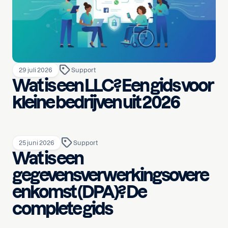
29 juli 2026
Support
Wat is een LLC? Een gids voor
kleine bedrijven uit 2026
25 juni 2026
Support
Wat is een
gegevensverwerkingsovere
enkomst (DPA)? De
complete gids