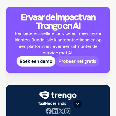
Ervaar de impact van
Trengo en AI
Een betere, snellere service en meer loyale
klanten. Bundel alle klantcontactkanalen op
één platform en lever een uitmuntende
service met AI.
Boek een demo
Probeer het gratis
Taal
Nederlands