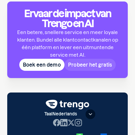
Ervaar de impact van
Trengo en AI
Een betere, snellere service en meer loyale
klanten. Bundel alle klantcontactkanalen op
één platform en lever een uitmuntende
service met AI.
Boek een demo
Probeer het gratis
Taal
Nederlands