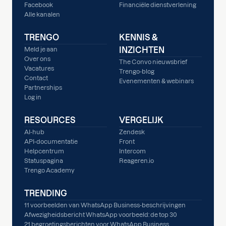
Facebook
Financiële dienstverlening
Alle kanalen
TRENGO
KENNIS &
INZICHTEN
Meld je aan
Over ons
The Convo nieuwsbrief
Vacatures
Trengo-blog
Contact
Evenementen & webinars
Partnerships
Log in
RESOURCES
VERGELIJK
AI-hub
Zendesk
API-documentatie
Front
Helpcentrum
Intercom
Statuspagina
Reageren.io
Trengo Academy
TRENDING
11 voorbeelden van WhatsApp Business-beschrijvingen
Afwezigheidsbericht WhatsApp voorbeeld: de top 30
21 begroetingsberichten voor WhatsApp Business