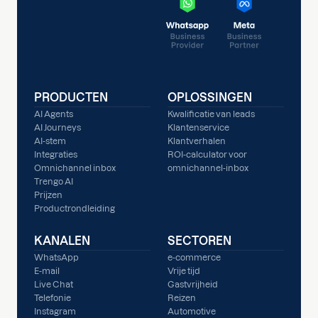
PRODUCTEN
OPLOSSINGEN
AI Agents
Kwalificatie van leads
AI Journeys
Klantenservice
AI-stem
Klantverhalen
Integraties
ROI-calculator voor
Omnichannel inbox
omnichannel-inbox
Trengo AI
Prijzen
Productrondleiding
KANALEN
SECTOREN
WhatsApp
e-commerce
E-mail
Vrije tijd
Live Chat
Gastvrijheid
Telefonie
Reizen
Instagram
Automotive