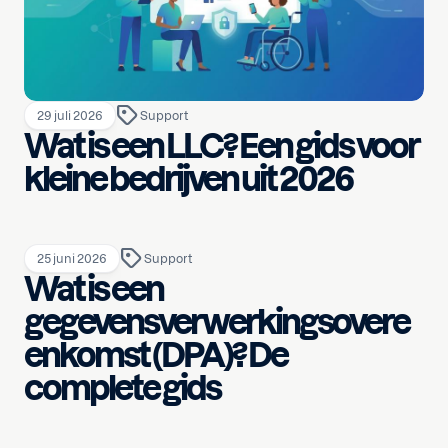
29 juli 2026
Support
Wat is een LLC? Een gids voor
kleine bedrijven uit 2026
25 juni 2026
Support
Wat is een
gegevensverwerkingsovere
enkomst (DPA)? De
complete gids