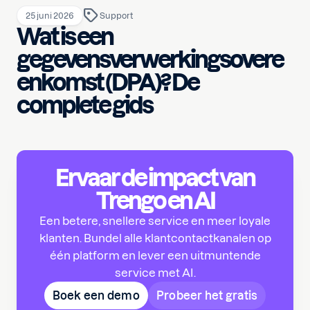
25 juni 2026
Support
Wat is een
gegevensverwerkingsovere
enkomst (DPA)? De
complete gids
Ervaar de impact van
Trengo en AI
Een betere, snellere service en meer loyale
klanten. Bundel alle klantcontactkanalen op
één platform en lever een uitmuntende
service met AI.
Boek een demo
Probeer het gratis