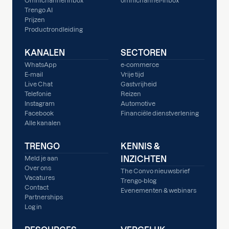
Omnichannel inbox
omnichannel-inbox
Trengo AI
Prijzen
Productrondleiding
KANALEN
SECTOREN
WhatsApp
e-commerce
E-mail
Vrije tijd
Live Chat
Gastvrijheid
Telefonie
Reizen
Instagram
Automotive
Facebook
Financiële dienstverlening
Alle kanalen
TRENGO
KENNIS &
INZICHTEN
Meld je aan
Over ons
The Convo nieuwsbrief
Vacatures
Trengo-blog
Contact
Evenementen & webinars
Partnerships
Log in