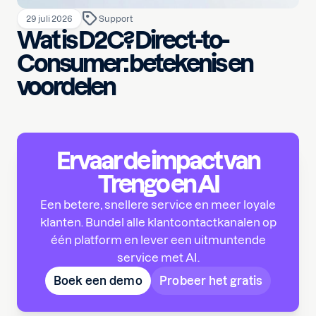
29 juli 2026
Support
Wat is D2C? Direct-to-
Consumer: betekenis en
voordelen
Ervaar de impact van
Trengo en AI
Een betere, snellere service en meer loyale
klanten. Bundel alle klantcontactkanalen op
één platform en lever een uitmuntende
service met AI.
Boek een demo
Probeer het gratis