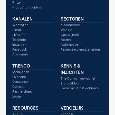
Prijzen
Productrondleiding
KANALEN
SECTOREN
WhatsApp
e-commerce
E-mail
Vrije tijd
Live Chat
Gastvrijheid
Telefonie
Reizen
Instagram
Automotive
Facebook
Financiële dienstverlening
Alle kanalen
TRENGO
KENNIS &
INZICHTEN
Meld je aan
Over ons
The Convo nieuwsbrief
Vacatures
Trengo-blog
Contact
Evenementen & webinars
Partnerships
Log in
RESOURCES
VERGELIJK
AI-hub
Zendesk