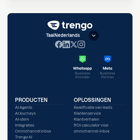
Taal
Nederlands
PRODUCTEN
OPLOSSINGEN
AI Agents
Kwalificatie van leads
AI Journeys
Klantenservice
AI-stem
Klantverhalen
Integraties
ROI-calculator voor
Omnichannel inbox
omnichannel-inbox
Trengo AI