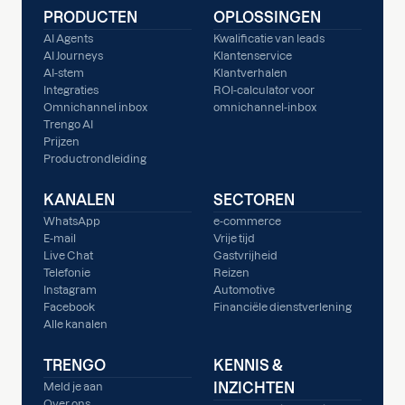
PRODUCTEN
OPLOSSINGEN
AI Agents
Kwalificatie van leads
AI Journeys
Klantenservice
AI-stem
Klantverhalen
Integraties
ROI-calculator voor
Omnichannel inbox
omnichannel-inbox
Trengo AI
Prijzen
Productrondleiding
KANALEN
SECTOREN
WhatsApp
e-commerce
E-mail
Vrije tijd
Live Chat
Gastvrijheid
Telefonie
Reizen
Instagram
Automotive
Facebook
Financiële dienstverlening
Alle kanalen
TRENGO
KENNIS &
INZICHTEN
Meld je aan
Over ons