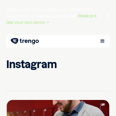
Black Friday 2026 |
dagen
uren
minuten
tot
de grootste omzetkans van het jaar.
Maak je k
laar voor een demo ->
Instagram