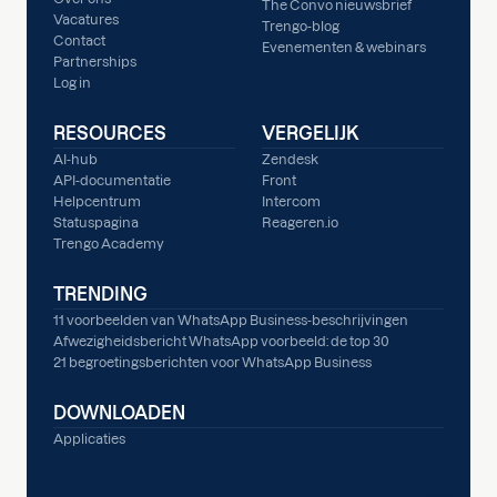
The Convo nieuwsbrief
Vacatures
Trengo-blog
Contact
Evenementen & webinars
Partnerships
Log in
RESOURCES
VERGELIJK
AI-hub
Zendesk
API-documentatie
Front
Helpcentrum
Intercom
Statuspagina
Reageren.io
Trengo Academy
TRENDING
11 voorbeelden van WhatsApp Business-beschrijvingen
Afwezigheidsbericht WhatsApp voorbeeld: de top 30
21 begroetingsberichten voor WhatsApp Business
DOWNLOADEN
Applicaties