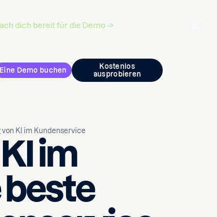
ch dich bereit für die Demo ->
Kostenlos
Eine Demo buchen
ausprobieren
g von KI im Kundenservice
 KI im
 beste