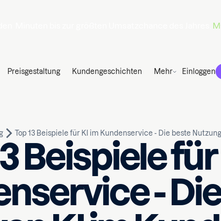
den
Minuten
bis zur größten Umsatzchance des Jahres.
Ma
Preisgestaltung
Kundengeschichten
Mehr
Einloggen
g
Top 13 Beispiele für KI im Kundenservice - Die beste Nutzun
3 Beispiele für
nservice - Die
Geschrieben von