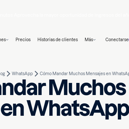
nutos
Aprovecha la mayor oportunidad de ingresos del añ
nes
Precios
Historias de clientes
Más
Conectarse
log
WhatsApp
Cómo Mandar Muchos Mensajes en WhatsA
ndar Muchos 
en WhatsApp
Escrito por
n de lectura
Yagmur