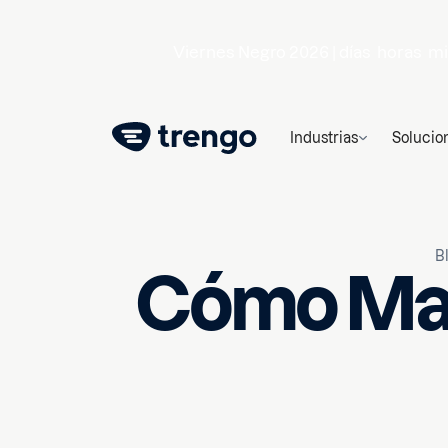
Viernes Negro 2026 |
días
horas
mi
Industrias
Solucio
B
Cómo Ma
28 de febrero de 2023
10
mi