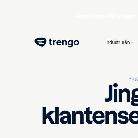
Black Friday 2026 |
dagen
Industrieën
Blog
Jin
klantense
12 september 2023
10
min 