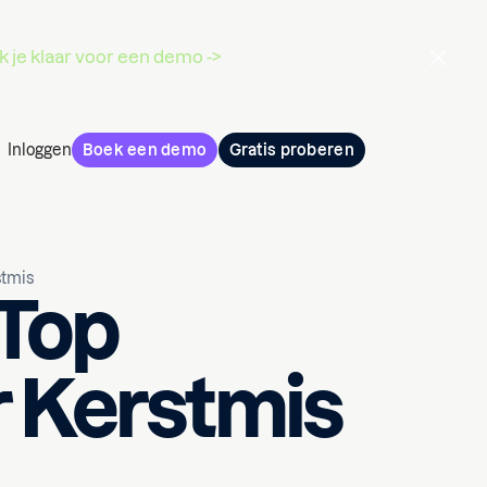
 je klaar voor een demo ->
Inloggen
Boek een demo
Gratis proberen
stmis
 Top
r Kerstmis