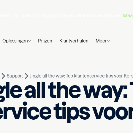
uren
minuten
tot de grootste omzetkans van het jaar.
Maak
Oplossingen
Prijzen
Klantverhalen
Meer
Support
Jingle all the way: Top klantenservice tips voor Ker
gle all the way:
rvice tips voo
Geschreven door
lezen
Yagmur