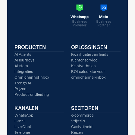
PRODUCTEN
OPLOSSINGEN
AI Agents
Kwalificatie van leads
AI Journeys
Klantenservice
AI-stem
Klantverhalen
Integraties
ROI-calculator voor
Omnichannel inbox
omnichannel-inbox
Trengo AI
Prijzen
Productrondleiding
KANALEN
SECTOREN
WhatsApp
e-commerce
E-mail
Vrije tijd
Live Chat
Gastvrijheid
Telefonie
Reizen