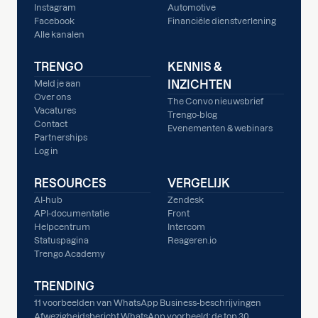
Instagram
Automotive
Facebook
Financiële dienstverlening
Alle kanalen
TRENGO
KENNIS &
INZICHTEN
Meld je aan
Over ons
The Convo nieuwsbrief
Vacatures
Trengo-blog
Contact
Evenementen & webinars
Partnerships
Log in
RESOURCES
VERGELIJK
AI-hub
Zendesk
API-documentatie
Front
Helpcentrum
Intercom
Statuspagina
Reageren.io
Trengo Academy
TRENDING
11 voorbeelden van WhatsApp Business-beschrijvingen
Afwezigheidsbericht WhatsApp voorbeeld: de top 30