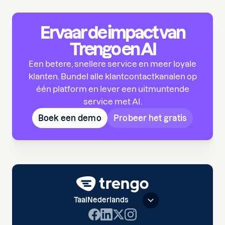
Ervaar de impact van
Trengo en AI
Een betere, snellere service en meer loyale
klanten. Bundel alle klantcontactkanalen op
één platform en lever een uitmuntende
service met AI.
Boek een demo
Probeer het gratis
Taal
Nederlands