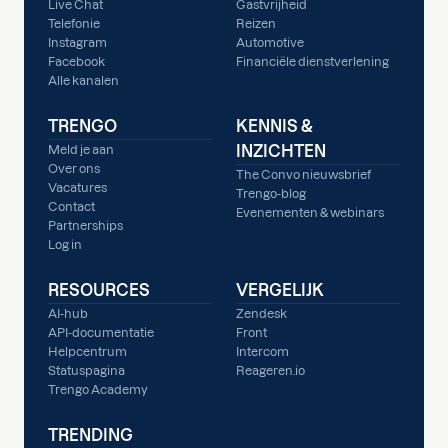
Live Chat
Gastvrijheid
Telefonie
Reizen
Instagram
Automotive
Facebook
Financiële dienstverlening
Alle kanalen
TRENGO
KENNIS &
INZICHTEN
Meld je aan
Over ons
The Convo nieuwsbrief
Vacatures
Trengo-blog
Contact
Evenementen & webinars
Partnerships
Log in
RESOURCES
VERGELIJK
AI-hub
Zendesk
API-documentatie
Front
Helpcentrum
Intercom
Statuspagina
Reageren.io
Trengo Academy
TRENDING