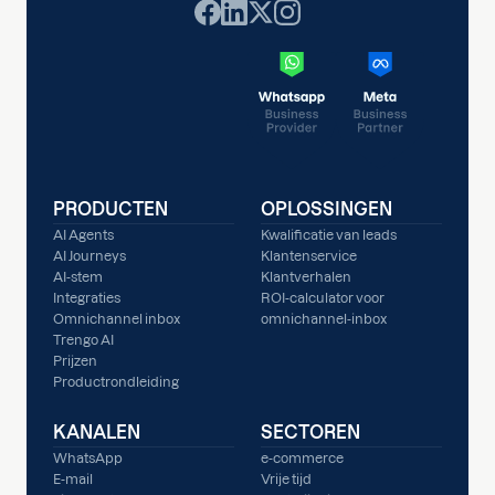
PRODUCTEN
OPLOSSINGEN
AI Agents
Kwalificatie van leads
AI Journeys
Klantenservice
AI-stem
Klantverhalen
Integraties
ROI-calculator voor
Omnichannel inbox
omnichannel-inbox
Trengo AI
Prijzen
Productrondleiding
KANALEN
SECTOREN
WhatsApp
e-commerce
E-mail
Vrije tijd