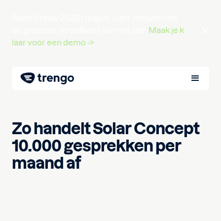
Black Friday 2026 |
dagen
uren
minuten
tot
de grootste omzetkans van het jaar.
Maak je k
laar voor een demo ->
Zo handelt Solar Concept
10.000 gesprekken per
maand af